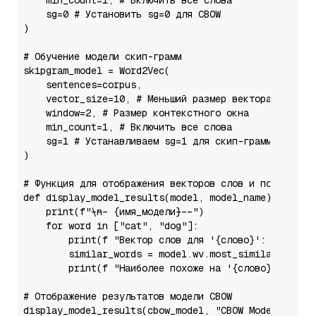
    min_count=
1
, 
# Включить все слова
    sg=
0
# Установить sg=0 для CBOW
)

# Обучение модели скип-грамм
skipgram_model = Word2Vec(

    sentences=corpus,

    vector_size=
10
, 
# Меньший размер вектора для пр
    window=
2
, 
# Размер контекстного окна
    min_count=
1
, 
# Включить все слова
    sg=
1
# Устанавливаем sg=1 для скип-грамм
)

# Функция для отображения векторов слов и похожих с
def
display_model_results
(
model, model_name
):

print
(
f"\n--- 
{имя_модели}
 ---"
)

for
 word 
in
 [
"cat"
, 
"dog"
]:

print
(f 
"Вектор слов для '{слово}': {model.wv
        similar_words = model.wv.most_similar(word,
print
(f 
"Наиболее похоже на '{слово}': {[(w
# Отображение результатов модели CBOW
display_model_results(cbow_model, 
"CBOW Model"
)
