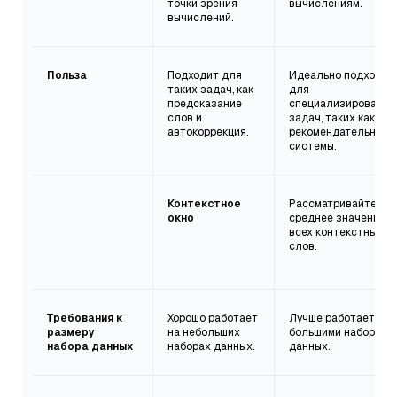
точки зрения
вычислениям.
вычислений.
Польза
Подходит для
Идеально подходит
таких задач, как
для
предсказание
специализированны
слов и
задач, таких как
автокоррекция.
рекомендательные
системы.
Контекстное
Рассматривайте
окно
среднее значение
всех контекстных
слов.
Требования к
Хорошо работает
Лучше работает с
размеру
на небольших
большими наборами
набора данных
наборах данных.
данных.