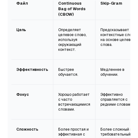
Файл
Continuous
Skip-Gram
Bag of Words
(CBOW)
Цель
Определяет
Предсказывает
целевое слово,
контекстные слова
используя
на основе целевого
окружающий
слова.
контекст.
Эффективность
Быстрее
Медленнее в
обучается.
обучении.
Фокус
Хорошо работает
Эффективно
с часто
справляется с
встречающимися
редкими словами.
словами.
Сложность
Более простая и
Более сложный и
эффективная с
требовательный к