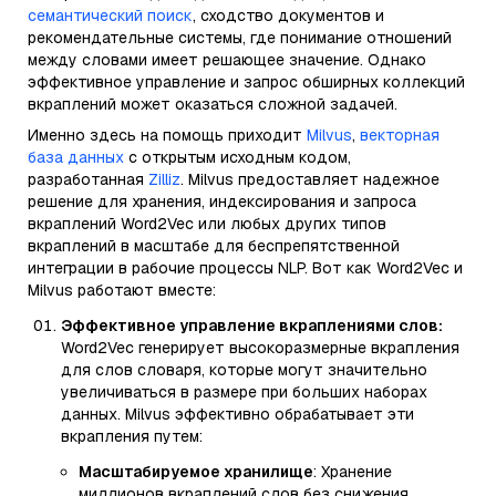
семантический поиск
, сходство документов и
рекомендательные системы, где понимание отношений
между словами имеет решающее значение. Однако
эффективное управление и запрос обширных коллекций
вкраплений может оказаться сложной задачей.
Именно здесь на помощь приходит
Milvus
,
векторная
база данных
с открытым исходным кодом,
разработанная
Zilliz
. Milvus предоставляет надежное
решение для хранения, индексирования и запроса
вкраплений Word2Vec или любых других типов
вкраплений в масштабе для беспрепятственной
интеграции в рабочие процессы NLP. Вот как Word2Vec и
Milvus работают вместе:
Эффективное управление вкраплениями слов:
Word2Vec генерирует высокоразмерные вкрапления
для слов словаря, которые могут значительно
увеличиваться в размере при больших наборах
данных. Milvus эффективно обрабатывает эти
вкрапления путем:
Масштабируемое хранилище
: Хранение
миллионов вкраплений слов без снижения