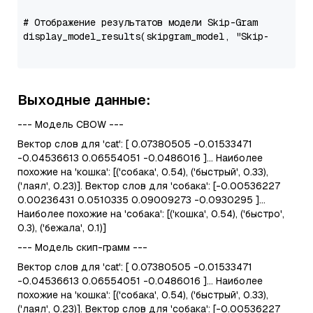
# Отображение результатов модели Skip-Gram
display_model_results(skipgram_model, 
"Skip-Gram Mo
Выходные данные:
--- Модель CBOW ---
Вектор слов для 'cat': [ 0.07380505 -0.01533471
-0.04536613 0.06554051 -0.0486016 ]... Наиболее
похожие на 'кошка': [('собака', 0.54), ('быстрый', 0.33),
('лаял', 0.23)]. Вектор слов для 'собака': [-0.00536227
0.00236431 0.0510335 0.09009273 -0.0930295 ]...
Наиболее похожие на 'собака': [('кошка', 0.54), ('быстро',
0.3), ('бежала', 0.1)]
--- Модель скип-грамм ---
Вектор слов для 'cat': [ 0.07380505 -0.01533471
-0.04536613 0.06554051 -0.0486016 ]... Наиболее
похожие на 'кошка': [('собака', 0.54), ('быстрый', 0.33),
('лаял', 0.23)]. Вектор слов для 'собака': [-0.00536227