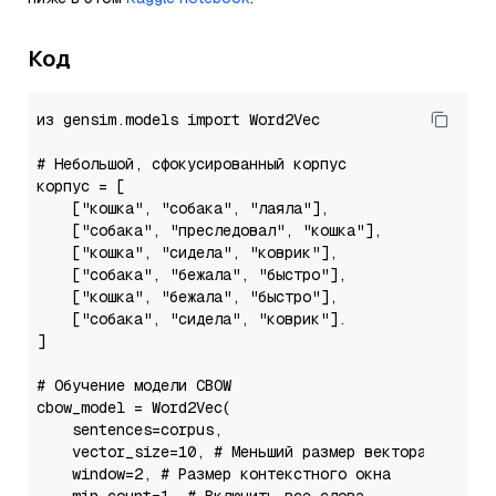
Код
из gensim.models 
import
 Word2Vec

# Небольшой, сфокусированный корпус
корпус = [

    [
"кошка"
, 
"собака"
, 
"лаяла"
],

    [
"собака"
, 
"преследовал"
, 
"кошка"
],

    [
"кошка"
, 
"сидела"
, 
"коврик"
],

    [
"собака"
, 
"бежала"
, 
"быстро"
],

    [
"кошка"
, 
"бежала"
, 
"быстро"
],

    [
"собака"
, 
"сидела"
, 
"коврик"
].

]

# Обучение модели CBOW
cbow_model = Word2Vec(

    sentences=corpus,

    vector_size=
10
, 
# Меньший размер вектора для пр
    window=
2
, 
# Размер контекстного окна