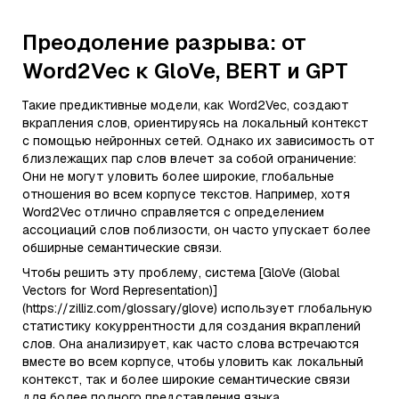
Преодоление разрыва: от
Word2Vec к GloVe, BERT и GPT
Такие предиктивные модели, как Word2Vec, создают
вкрапления слов, ориентируясь на локальный контекст
с помощью нейронных сетей. Однако их зависимость от
близлежащих пар слов влечет за собой ограничение:
Они не могут уловить более широкие, глобальные
отношения во всем корпусе текстов. Например, хотя
Word2Vec отлично справляется с определением
ассоциаций слов поблизости, он часто упускает более
обширные семантические связи.
Чтобы решить эту проблему, система [GloVe (Global
Vectors for Word Representation)]
(https://zilliz.com/glossary/glove) использует глобальную
статистику кокуррентности для создания вкраплений
слов. Она анализирует, как часто слова встречаются
вместе во всем корпусе, чтобы уловить как локальный
контекст, так и более широкие семантические связи
для более полного представления языка.