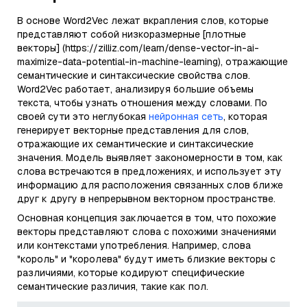
В основе Word2Vec лежат вкрапления слов, которые
представляют собой низкоразмерные [плотные
векторы] (https://zilliz.com/learn/dense-vector-in-ai-
maximize-data-potential-in-machine-learning), отражающие
семантические и синтаксические свойства слов.
Word2Vec работает, анализируя большие объемы
текста, чтобы узнать отношения между словами. По
своей сути это неглубокая
нейронная сеть
, которая
генерирует векторные представления для слов,
отражающие их семантические и синтаксические
значения. Модель выявляет закономерности в том, как
слова встречаются в предложениях, и использует эту
информацию для расположения связанных слов ближе
друг к другу в непрерывном векторном пространстве.
Основная концепция заключается в том, что похожие
векторы представляют слова с похожими значениями
или контекстами употребления. Например, слова
"король" и "королева" будут иметь близкие векторы с
различиями, которые кодируют специфические
семантические различия, такие как пол.