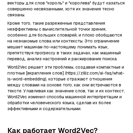
векторы для слов "король" и "королева" будут казаться
совершенно несвязанными, хотя их значения тесно
связаны.
Кроме того, такие разреженные представления
неэффективны с вычислительной точки зрения,
особенно для больших словарей, и плохо обобщаются
на незнакомые слова или контексты. Это ограничение
мешает машинам по-настоящему понимать язык,
препятствуя прогрессу в таких задачах, как машинный
перевод, анализ настроений и ранжирование поиска.
Word2Vec решает эти проблемы, создавая компактные и
плотные [вкрапления слов] (https://zilliz.com/ai-faq/what-
is-word-embedding), которые отражают отношения
между словами на основе того, как они встречаются в
тексте. Улавливая как значение слов, так и их контекст,
Word2Vec изменил способы машинной интерпретации и
обработки человеческого языка, сделав их более
эффективными и содержательными.
Как работает Word2Vec?