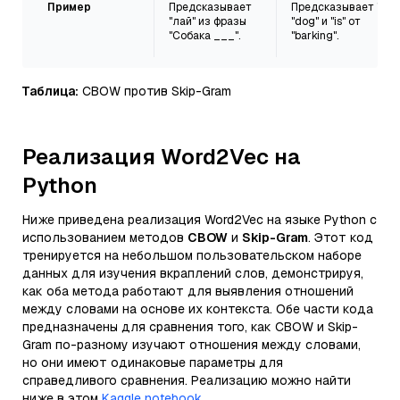
Пример
Предсказывает
Предсказывает "The"
"лай" из фразы
"dog" и "is" от
"Собака ___".
"barking".
Таблица:
CBOW против Skip-Gram
Реализация Word2Vec на
Python
Ниже приведена реализация Word2Vec на языке Python с
использованием методов
CBOW
и
Skip-Gram
. Этот код
тренируется на небольшом пользовательском наборе
данных для изучения вкраплений слов, демонстрируя,
как оба метода работают для выявления отношений
между словами на основе их контекста. Обе части кода
предназначены для сравнения того, как CBOW и Skip-
Gram по-разному изучают отношения между словами,
но они имеют одинаковые параметры для
справедливого сравнения. Реализацию можно найти
ниже в этом
Kaggle notebook
.