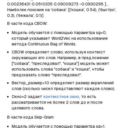
0.00236431 0.0510335 0.09009273 -0.0930295 ]...
Наиболее похожие на 'собака': [('кошка', 0.54), ('быстро',
0.3), ('бежала', 0.1)]
В части кода CBOW:
Модель обучается с помощью параметра sg=0,
который указывает Word2Vec на использование
метода Continuous Bag of Words.
CBOW определяет слово, используя контекст
окружающих его слов. Например, в предложении
["собака", "преследовал", "кошка"] модель может
использовать слова "собака" и "кошка", чтобы
предсказать слово "преследовал".
Вектор_размер=10 определяет размер вкраплений
слов (сколько чисел представляют каждое слово).
Окно=2 задает
контекстное окно
, то есть
рассматривается не более 2 слов до и после
целевого слова.
В части кода Skip-Gram:
Модель обучается с помощью параметра sg=1,