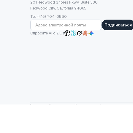
201 Redwood Shores Pkwy, Suite 330
Redwood City, California 94065
Tel: (415) 704-0580
Подписаться
Спросите AI о Zilliz
Условия обслуживания
·
Политика конфиденциальности
LF AI, LF AI &amp; data, Milvus и связанные с ними назва
© Zilliz 2026 Все права защищены.