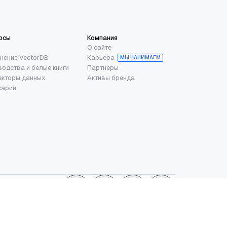
рсы
Компания
О сайте
нение VectorDB
Карьера
МЫ НАНИМАЕМ
водства и белые книги
Партнеры
екторы данных
Активы бренда
сарий
oundation.