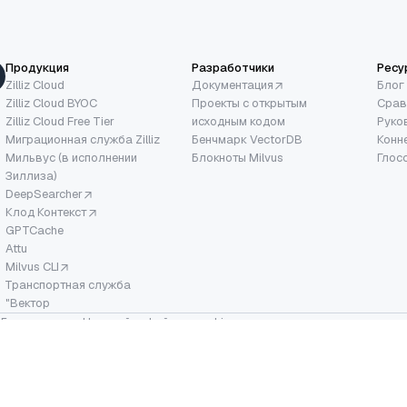
Продукция
Разработчики
Ресу
Zilliz Cloud
Документация
Блог
Zilliz Cloud BYOC
Проекты с открытым
Срав
Zilliz Cloud Free Tier
исходным кодом
Руко
Миграционная служба Zilliz
Бенчмарк VectorDB
Конн
Мильвус (в исполнении
Блокноты Milvus
Глос
Зиллиза)
DeepSearcher
Клод Контекст
GPTCache
Attu
Milvus CLI
Транспортная служба
"Вектор
·
Безопасность
·
Настройки файлов cookie
ния проектов с открытым исходным кодом являются торговыми марками Linux F