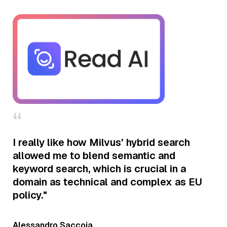
“
“
Mi
ta,
ad
ur
I really like how Milvus' hybrid search
AI
allowed me to blend semantic and
en
keyword search, which is crucial in a
Da
y
domain as technical and complex as EU
wh
ss
policy."
pl
de
ap
Alessandro Saccoia