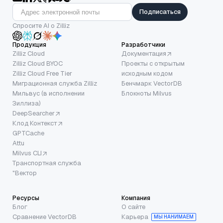
Подписаться
Спросите AI о Zilliz
Продукция
Разработчики
Zilliz Cloud
Документация
Zilliz Cloud BYOC
Проекты с открытым
Zilliz Cloud Free Tier
исходным кодом
Миграционная служба Zilliz
Бенчмарк VectorDB
Мильвус (в исполнении
Блокноты Milvus
Зиллиза)
DeepSearcher
Клод Контекст
GPTCache
Attu
Milvus CLI
Транспортная служба
"Вектор
Ресурсы
Компания
Блог
О сайте
Сравнение VectorDB
Карьера
МЫ НАНИМАЕМ