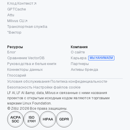
Клод Контекст
GPTCache
Attu
Milvus CLI
Транспортная служба
"Вектор
Ресурсы
Компания
Блог
О сайте
Сравнение VectorDB
Карьера
МЫ НАНИМАЕМ
Руководства и белые книги
Партнеры
Коннекторы данных
Активы бренда
Глоссарий
Условия обслуживания
·
Политика конфиденциальности
·
Безопасность
·
Настройки файлов cookie
LF AI, LF AI &amp; data, Milvus и связанные с ними названия
проектов с открытым исходным кодом являются торговыми
марками Linux Foundation.
© Zilliz 2026 Все права защищены.