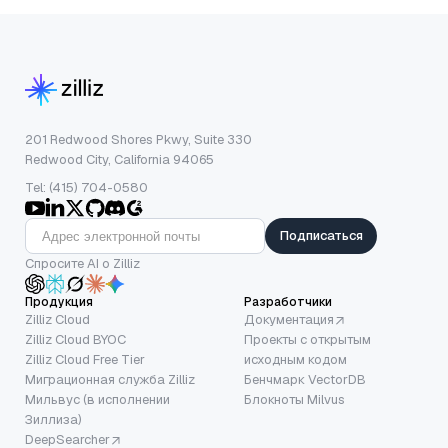
201 Redwood Shores Pkwy, Suite 330
Redwood City, California 94065
Tel: (415) 704-0580
Подписаться
Спросите AI о Zilliz
Продукция
Разработчики
Zilliz Cloud
Документация
Zilliz Cloud BYOC
Проекты с открытым
Zilliz Cloud Free Tier
исходным кодом
Миграционная служба Zilliz
Бенчмарк VectorDB
Мильвус (в исполнении
Блокноты Milvus
Зиллиза)
DeepSearcher