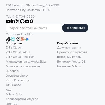
201 Redwood Shores Pkwy, Suite 330
Redwood City, California 94065
Tel: (415) 704-0580
Подписаться
Спросите AI о Zilliz
Продукция
Разработчики
Zilliz Cloud
Документация
Zilliz Cloud BYOC
Проекты с открытым
Zilliz Cloud Free Tier
исходным кодом
Миграционная служба Zilliz
Бенчмарк VectorDB
Мильвус (в исполнении
Блокноты Milvus
Зиллиза)
DeepSearcher
Клод Контекст
GPTCache
Attu
Milvus CLI
Транспортная служба
"Вектор