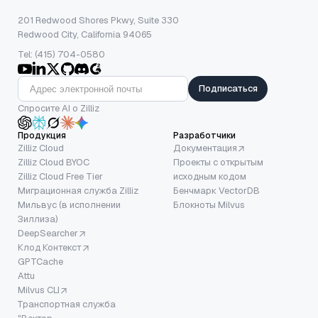
201 Redwood Shores Pkwy, Suite 330
Redwood City, California 94065
Tel: (415) 704-0580
Подписаться
Спросите AI о Zilliz
Продукция
Разработчики
Zilliz Cloud
Документация
Zilliz Cloud BYOC
Проекты с открытым
Zilliz Cloud Free Tier
исходным кодом
Миграционная служба Zilliz
Бенчмарк VectorDB
Мильвус (в исполнении
Блокноты Milvus
Зиллиза)
DeepSearcher
Клод Контекст
GPTCache
Attu
Milvus CLI
Транспортная служба