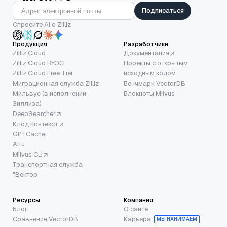
Подписаться
Спросите AI о Zilliz
Продукция
Разработчики
Zilliz Cloud
Документация
Zilliz Cloud BYOC
Проекты с открытым
Zilliz Cloud Free Tier
исходным кодом
Миграционная служба Zilliz
Бенчмарк VectorDB
Мильвус (в исполнении
Блокноты Milvus
Зиллиза)
DeepSearcher
Клод Контекст
GPTCache
Attu
Milvus CLI
Транспортная служба
"Вектор
Ресурсы
Компания
Блог
О сайте
Сравнение VectorDB
Карьера
МЫ НАНИМАЕМ