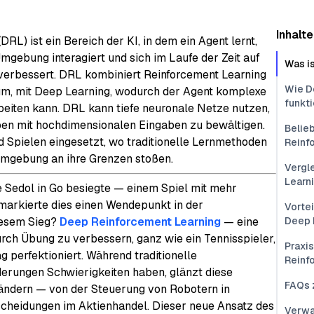
Inhalte
L) ist ein Bereich der KI, in dem ein Agent lernt,
Umgebung interagiert und sich im Laufe der Zeit auf
Was i
erbessert. DRL kombiniert Reinforcement Learning
Wie D
tum, mit Deep Learning, wodurch der Agent komplexe
funkti
eiten kann. DRL kann tiefe neuronale Netze nutzen,
ben mit hochdimensionalen Eingaben zu bewältigen.
Belie
 Spielen eingesetzt, wo traditionelle Lernmethoden
Reinf
 Umgebung an ihre Grenzen stoßen.
Vergl
Learn
 Sedol in Go besiegte — einem Spiel mit mehr
arkierte dies einen Wendepunkt in der
Vorte
iesem Sieg?
Deep Reinforcement Learning
— eine
Deep 
urch Übung zu verbessern, ganz wie ein Tennisspieler,
Praxi
 perfektioniert. Während traditionelle
Reinf
rungen Schwierigkeiten haben, glänzt diese
FAQs 
erändern — von der Steuerung von Robotern in
scheidungen im Aktienhandel. Dieser neue Ansatz des
Verwa