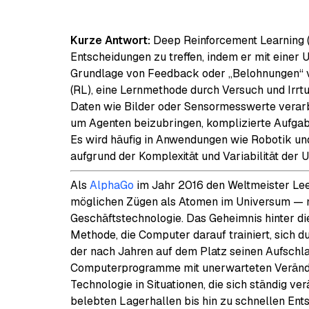
Kurze Antwort:
Deep Reinforcement Learning (DR
Entscheidungen zu treffen, indem er mit einer 
Grundlage von Feedback oder „Belohnungen“ v
(RL), eine Lernmethode durch Versuch und Irr
Daten wie Bilder oder Sensormesswerte verarb
um Agenten beizubringen, komplizierte Aufga
Es wird häufig in Anwendungen wie Robotik und
aufgrund der Komplexität und Variabilität der
Als
AlphaGo
im Jahr 2016 den Weltmeister Lee
möglichen Zügen als Atomen im Universum — m
Geschäftstechnologie. Das Geheimnis hinter d
Methode, die Computer darauf trainiert, sich d
der nach Jahren auf dem Platz seinen Aufschlag
Computerprogramme mit unerwarteten Verände
Technologie in Situationen, die sich ständig v
belebten Lagerhallen bis hin zu schnellen Ent