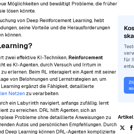
ue Möglichkeiten und bewältigt Probleme, die früher
ie lösen könnte.
rsuchung von Deep Reinforcement Learning, hebt
Kos
dungen, seine Vorteile und die Herausforderungen
en können.
ska
Learning?
Test
verw
t zwei effektive KI-Techniken,
Reinforcement
für 
cht es KI-Agenten, durch Versuch und Irrtum in
entw
erlernen. Beim RL interagiert ein Agent mit seiner
lage von Belohnungen und Lernstrategien an, um
Zi
earning ergänzt die Fähigkeit, detaillierte
au
len Netzen
zu verarbeiten.
ch ein Labyrinth navigiert, anfangs zufällig, lernt
ient zu erreichen. DRL hilft Agenten, sich an
Artikel
lexe Probleme ohne detaillierte Anweisungen zu
fahrenden Autos und persönlichen Empfehlungen. Durch
und Deep Learning können DRL-Agenten komplizierte