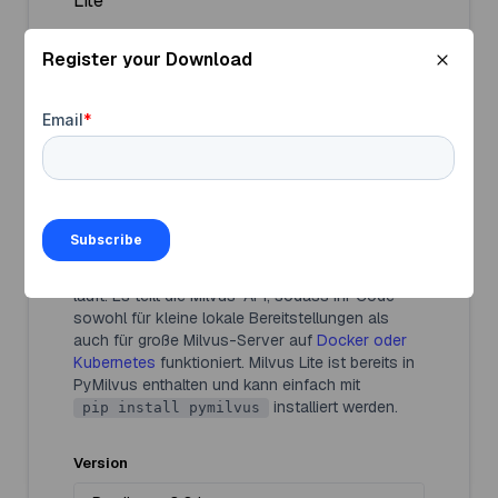
Lite
Register your Download
PyMilvus
ist das Python SDK für Milvus. Es
bietet direkte Methoden zum Einfügen, Suchen
und Verwalten von
Vektoreinbettungen
mit
Python. Es ermöglicht Python-Entwicklern
Vektorähnlichkeitssuchen, Indexerstellung und
effiziente Datenoperationen. Dieses SDK
vereinfacht die Milvus-Integration mit einer
intuitiven API für Python-Projekte.
Milvus Lite
ist die leichtgewichtige Version von
Milvus, die lokal in Ihrer Python-Anwendung
läuft. Es teilt die Milvus-API, sodass Ihr Code
sowohl für kleine lokale Bereitstellungen als
auch für große Milvus-Server auf
Docker oder
Kubernetes
funktioniert. Milvus Lite ist bereits in
PyMilvus enthalten und kann einfach mit
installiert werden.
pip install pymilvus
Version