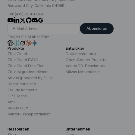
Redwood City, California 94065
Tel: (415) 704-0580
Abonnieren
Fragen Sie AI über Zilliz
Produkte
Entwickler
Zilliz Cloud
Dokumentation
Zilliz Cloud BYOC
Open-Source-Projekte
Zilliz Cloud Free Tier
VectorDB-Benchmark
Zilliz-Migrationsdienst
Milvus Notizbücher
Milvus (powered by Zilliz)
DeepSearcher
Claude Kontext
GPTCache
Attu
Milvus CLI
Vektor-Transportdienst
Ressourcen
Unternehmen
Blog
Über