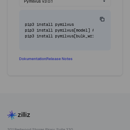
Pymilvus v3.0.1
pip3 install pymilvus

pip3 install pymilvus[model] # for milvus-mode
pip3 install pymilvus[bulk_writer] # for bulk_
Dokumentation
Release Notes
201 Redwood Shores Pkwy, Suite 330