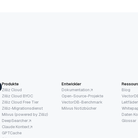
Produkte
Entwickler
Ressour
Zilliz Cloud
Dokumentation
Blog
Zilliz Cloud BYOC
Open-Source-Projekte
VectorDB
Zilliz Cloud Free Tier
VectorDB-Benchmark
Leitfäde
Zilliz-Migrationsdienst
Milvus Notizbücher
Whitepa
Milvus (powered by Zilliz)
Daten Ko
DeepSearcher
Glossar
Claude Kontext
GPTCache