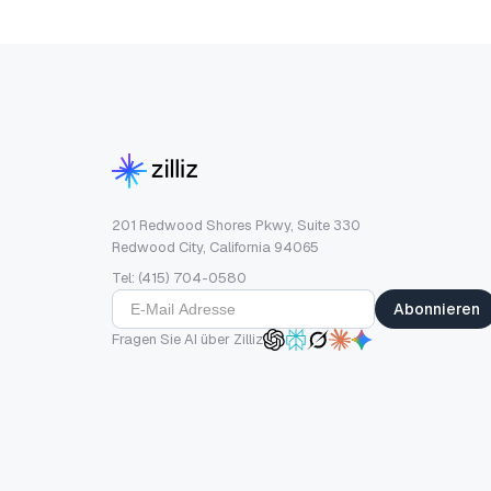
201 Redwood Shores Pkwy, Suite 330
Redwood City, California 94065
Tel: (415) 704-0580
Abonnieren
Fragen Sie AI über Zilliz