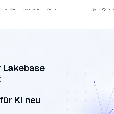
Entwickler
Ressourcen
Kunden
45.4
r Lakebase
:
für KI neu