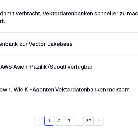
 damit verbracht, Vektordatenbanken schneller zu ma
t.
tenbank zur Vector Lakebase
in AWS Asien-Pazifik (Seoul) verfügbar
akdown: Wie KI-Agenten Vektordatenbanken meistern
...
1
2
3
37