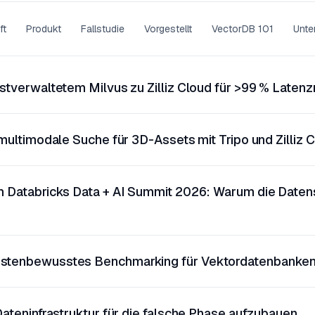
ft
Produkt
Fallstudie
Vorgestellt
VectorDB 101
Unte
stverwaltetem Milvus zu Zilliz Cloud für >99 % Laten
 multimodale Suche für 3D-Assets mit Tripo und Zilliz 
m Databricks Data + AI Summit 2026: Warum die Daten
stenbewusstes Benchmarking für Vektordatenbanken
Dateninfrastruktur für die falsche Phase aufzubauen