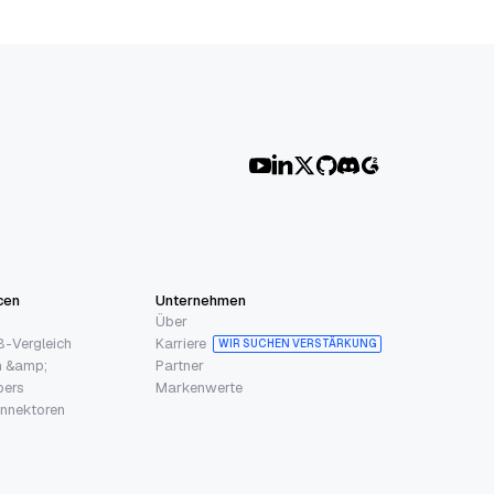
cen
Unternehmen
Über
-Vergleich
Karriere
WIR SUCHEN VERSTÄRKUNG
n &amp;
Partner
pers
Markenwerte
nnektoren