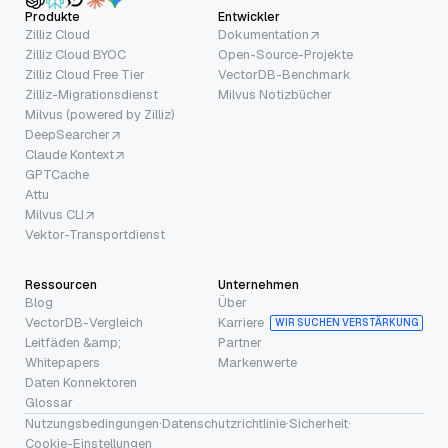
Produkte
Entwickler
Zilliz Cloud
Dokumentation
Zilliz Cloud BYOC
Open-Source-Projekte
Zilliz Cloud Free Tier
VectorDB-Benchmark
Zilliz-Migrationsdienst
Milvus Notizbücher
Milvus (powered by Zilliz)
DeepSearcher
Claude Kontext
GPTCache
Attu
Milvus CLI
Vektor-Transportdienst
Ressourcen
Unternehmen
Blog
Über
VectorDB-Vergleich
Karriere
WIR SUCHEN VERSTÄRKUNG
Leitfäden &amp;
Partner
Whitepapers
Markenwerte
Daten Konnektoren
Glossar
Nutzungsbedingungen
·
Datenschutzrichtlinie
·
Sicherheit
·
Cookie-Einstellungen