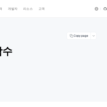
격
개발자
리소스
고객
Copy page
함수