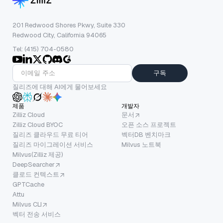
201 Redwood Shores Pkwy, Suite 330
Redwood City, California 94065
Tel: (415) 704-0580
구독
질리즈에 대해 AI에게 물어보세요
제품
개발자
Zilliz Cloud
문서
Zilliz Cloud BYOC
오픈 소스 프로젝트
질리즈 클라우드 무료 티어
벡터DB 벤치마크
질리즈 마이그레이션 서비스
Milvus 노트북
Milvus(Zilliz 제공)
DeepSearcher
클로드 컨텍스트
GPTCache
Attu
Milvus CLI
벡터 전송 서비스