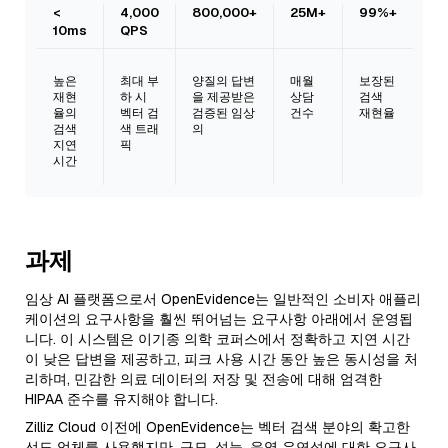
<
4,000
800,000+
25M+
99%+
10ms
QPS
높은
최대 부
양질의 답변
매월
보장된
재현
하 시
을 제공받은
상담
검색
율의
벡터 검
검증된 임상
건수
재현율
검색
색 트래
의
지연
픽
시간
과제
임상 AI 플랫폼으로서 OpenEvidence는 일반적인 소비자 애플리
케이션의 요구사항을 훨씬 뛰어넘는 요구사항 아래에서 운영됩
니다. 이 시스템은 이기종 의학 코퍼스에서 정확하고 지연 시간
이 낮은 답변을 제공하고, 피크 사용 시간 동안 높은 동시성을 처
리하며, 민감한 의료 데이터의 저장 및 전송에 대해 엄격한
HIPAA 준수를 유지해야 합니다.
Zilliz Cloud 이전에 OpenEvidence는 벡터 검색 분야의 확고한
선도 업체를 사용했지만, 규모, 성능, 운영 유연성에 대한 요구사