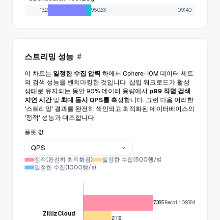
13.2
950.63
0.9140
스트리밍 성능
#
이 차트는
일정한 수집 압력
하에서 Cohere-10M 데이터 세트
의 검색 성능을 벤치마킹한 것입니다. 삽입 워크로드가 활성
상태로 유지되는 동안 90% 데이터 용량에서
p99 직렬 검색
지연 시간
및
최대 동시 QPS를
측정합니다. 그런 다음 이러한
'스트리밍' 결과를 완전히 색인되고 최적화된 데이터베이스의
'정적' 성능과 대조합니다.
플롯 값
QPS
정적(완전히 최적화됨)
일정한 수집(500행/s)
일정한 수집(1000행/s)
7,385
Recall: 0.9384
ZillizCloud
2,119