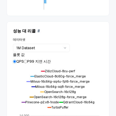
성능 대 리콜
#
데이터셋
1M Dataset
플롯 값
QPS
P99 지연 시간
ZillizCloud-8cu-perf
ElasticCloud-8c60g-force_merge
Milvus-16c64g-sq4u-fp16-force_merge
Milvus-16c64g-sq8-force_merge
OpenSearch-16c128g
OpenSearch-16c128g-force_merge
Pinecone-p2.x8-1node
QdrantCloud-16c64g
TurboPuffer