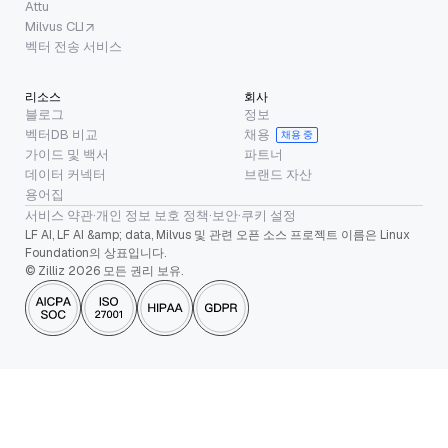
Attu
Milvus CLI
벡터 전송 서비스
리소스
회사
블로그
정보
벡터DB 비교
채용
채용 중
가이드 및 백서
파트너
데이터 커넥터
브랜드 자산
용어집
서비스 약관
·
개인 정보 보호 정책
·
보안
·
쿠키 설정
LF AI, LF AI &amp; data, Milvus 및 관련 오픈 소스 프로젝트 이름은 Linux
Foundation의 상표입니다.
© Zilliz 2026 모든 권리 보유.