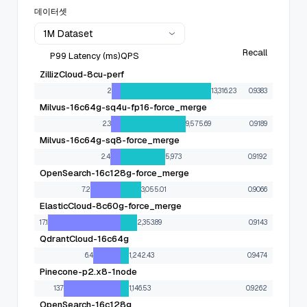
데이터셋
1M Dataset
Recall
P99 Latency (ms)
QPS
ZillizCloud-8cu-perf
2
13,316.23
0.9383
Milvus-16c64g-sq4u-fp16-force_merge
2.3
9,575.69
0.9189
Milvus-16c64g-sq8-force_merge
2.4
5,973
0.9192
OpenSearch-16c128g-force_merge
7.2
3,055.01
0.9066
ElasticCloud-8c60g-force_merge
17.1
2,353.89
0.9143
QdrantCloud-16c64g
6.4
1,242.43
0.9474
Pinecone-p2.x8-1node
13.7
1,146.53
0.9262
OpenSearch-16c128g