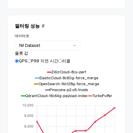
필터링 성능
#
데이터셋
1M Dataset
플롯 값
QPS
P99 지연 시간
리콜
ZillizCloud-8cu-perf
ElasticCloud-8c60g-force_merge
OpenSearch-16c128g-force_merge
Pinecone-p2.x8-1node
QdrantCloud-16c64g-payload-index
TurboPuffer