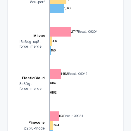
8cu-perf
1,860
2,747
Recall: 0.9204
Milvus
306
16c64g-sq8-
force_merge
156
1,452
Recall: 0.9042
ElasticCloud
61.67
8c60g-
force_merge
61.82
1,131
Recall: 0.9024
Pinecone
367.4
p2.x8-1node