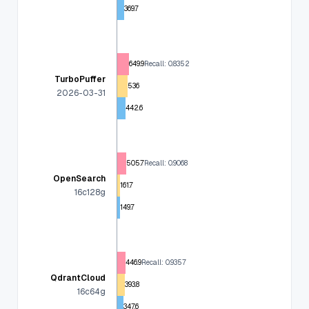
369.7
649.9
Recall: 0.8352
TurboPuffer
536
2026-03-31
442.6
505.7
Recall: 0.9068
OpenSearch
161.7
16c128g
149.7
446.9
Recall: 0.9357
QdrantCloud
393.8
16c64g
347.6