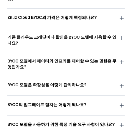
현재 AWS와 GCP를 지원하며, 곧 Azure도 포함할 계획입니
다.
Zilliz Cloud BYOC의 가격은 어떻게 책정되나요?
가격은 데이터 서비스의 CPU 코어 사용량을 기준으로 책정
되며 최소 연간 약정이 필요합니다. 자세한 가격은
문의해
주
기존 클라우드 크레딧이나 할인을 BYOC 모델에 사용할 수 있
세요.
나요?
네, 기존 클라우드 크레딧과 할인을 Zilliz Cloud BYOC 인프
라 비용에 적용할 수 있습니다.
BYOC 모델에서 데이터와 인프라를 제어할 수 있는 권한은 무
엇인가요?
루트 액세스를 통해 고객은 자신의 데이터와 인프라를 완벽
하게 제어할 수 있으며, 질리즈는 기본적으로 고객의 네트워
BYOC 모델은 확장성을 어떻게 관리하나요?
크에 액세스할 수 없습니다. 고객은 필요에 따라 질리즈 지원
엔지니어에게 특정 액세스 수준을 부여하여 액세스 권한의
Zilliz Cloud SaaS와 마찬가지로 BYOC 모델에는 수요에 따
세분화를 완벽하게 제어할 수 있습니다.
라 리소스를 자동으로 조정하는 자동 확장 기능이 통합되어
BYOC의 업그레이드 절차는 어떻게 되나요?
있습니다. 이를 통해 제어 및 데이터 운영 모두에 대한 원활
한 확장이 보장되므로 고객은 수동 확장에 대한 걱정을 덜 수
BYOC 모델의 업그레이드는 롤링 업데이트를 통해 수행되며,
있습니다.
이 모든 작업은 Zilliz에서 원활하게 처리하므로 고객의 다운
BYOC 모델을 사용하기 위한 특정 기술 요구 사항이 있나요?
타임이 발생하지 않습니다.