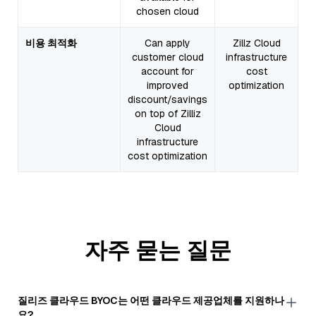
chosen cloud
비용 최적화
Can apply
Zillz Cloud
customer cloud
infrastructure
account for
cost
improved
optimization
discount/savings
on top of Zilliz
Cloud
infrastructure
cost optimization
자주 묻는 질문
질리즈 클라우드 BYOC는 어떤 클라우드 제공업체를 지원하나
요?