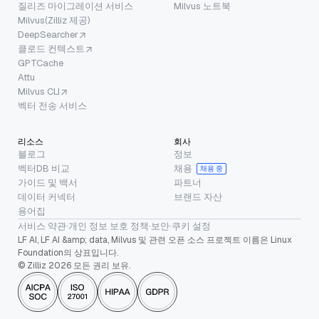
질리즈 마이그레이션 서비스
Milvus 노트북
Milvus(Zilliz 제공)
DeepSearcher
클로드 컨텍스트
GPTCache
Attu
Milvus CLI
벡터 전송 서비스
리소스
회사
블로그
정보
벡터DB 비교
채용
채용 중
가이드 및 백서
파트너
데이터 커넥터
브랜드 자산
용어집
서비스 약관
·
개인 정보 보호 정책
·
보안
·
쿠키 설정
LF AI, LF AI &amp; data, Milvus 및 관련 오픈 소스 프로젝트 이름은 Linux
Foundation의 상표입니다.
© Zilliz 2026 모든 권리 보유.