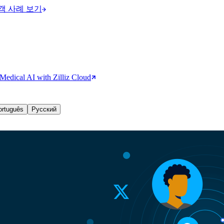
객 사례 보기
edical AI with Zilliz Cloud
ortuguês
Русский