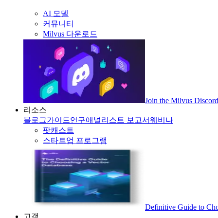
AI 모델
커뮤니티
Milvus 다운로드
Join the Milvus Disco
리소스
블로그
가이드
연구
애널리스트 보고서
웨비나
팟캐스트
스타트업 프로그램
Definitive Guide to Ch
고객