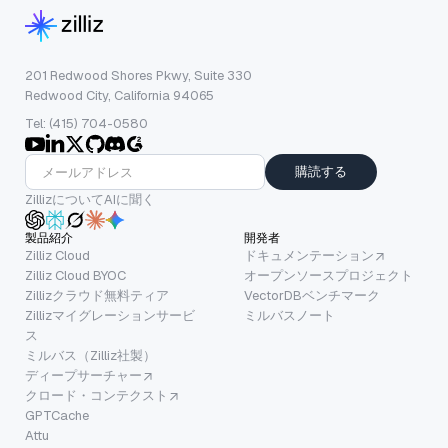
201 Redwood Shores Pkwy, Suite 330
Redwood City, California 94065
Tel: (415) 704-0580
購読する
ZillizについてAIに聞く
製品紹介
開発者
Zilliz Cloud
ドキュメンテーション
Zilliz Cloud BYOC
オープンソースプロジェクト
Zillizクラウド無料ティア
VectorDBベンチマーク
Zillizマイグレーションサービ
ミルバスノート
ス
ミルバス（Zilliz社製）
ディープサーチャー
クロード・コンテクスト
GPTCache
Attu