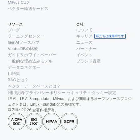
Milvus CLI
ベクター輸送サービス
リソース
会社
ブログ
について
ラーニングセンター
キャリア
私たちは採用中です
GenAIソースハブ
ニュース
VectorDBの比較
パートナー
ガイド＆ホワイトペーパー
イベント
一般的な埋め込みモデル
ブランド資産
データコネクター
用語集
RAGとは？
ベクターデータベースとは？
利用規約
·
プライバシーポリシー
·
セキュリティ
·
クッキー設定
LF AI、LF AI &amp; data、Milvus、および関連するオープンソースプロジ
ェクト名は、Linux Foundationの商標です。
© Zilliz 2026 全著作権所有。