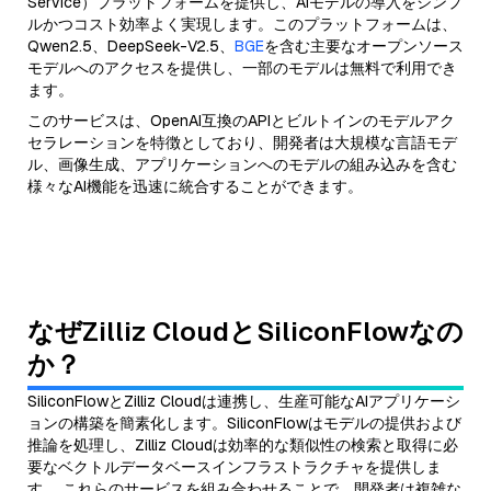
Service）プラットフォームを提供し、AIモデルの導入をシンプ
ルかつコスト効率よく実現します。このプラットフォームは、
Qwen2.5、DeepSeek-V2.5、
BGE
を含む主要なオープンソース
モデルへのアクセスを提供し、一部のモデルは無料で利用でき
ます。
このサービスは、OpenAI互換のAPIとビルトインのモデルアク
セラレーションを特徴としており、開発者は大規模な言語モデ
ル、画像生成、アプリケーションへのモデルの組み込みを含む
様々なAI機能を迅速に統合することができます。
なぜZilliz CloudとSiliconFlowなの
か？
SiliconFlowとZilliz Cloudは連携し、生産可能なAIアプリケーシ
ョンの構築を簡素化します。SiliconFlowはモデルの提供および
推論を処理し、Zilliz Cloudは効率的な類似性の検索と取得に必
要なベクトルデータベースインフラストラクチャを提供しま
す。 これらのサービスを組み合わせることで、開発者は複雑な