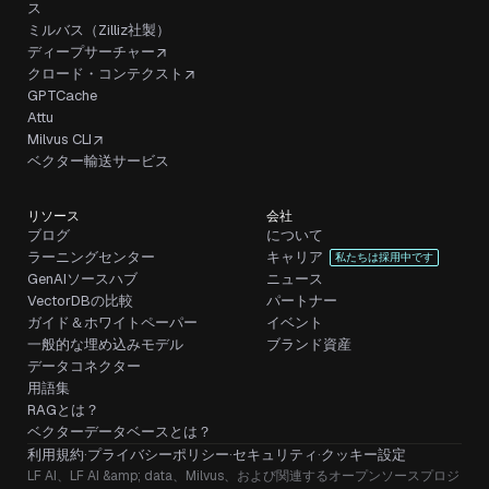
ス
ミルバス（Zilliz社製）
ディープサーチャー
クロード・コンテクスト
GPTCache
Attu
Milvus CLI
ベクター輸送サービス
リソース
会社
ブログ
について
ラーニングセンター
キャリア
私たちは採用中です
GenAIソースハブ
ニュース
VectorDBの比較
パートナー
ガイド＆ホワイトペーパー
イベント
一般的な埋め込みモデル
ブランド資産
データコネクター
用語集
RAGとは？
ベクターデータベースとは？
利用規約
·
プライバシーポリシー
·
セキュリティ
·
クッキー設定
LF AI、LF AI &amp; data、Milvus、および関連するオープンソースプロジ