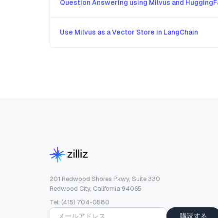
Question Answering using Milvus and Hugging
Use Milvus as a Vector Store in LangChain
201 Redwood Shores Pkwy, Suite 330
Redwood City, California 94065
Tel: (415) 704-0580
購読する