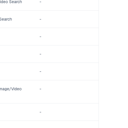
ideo Search
-
Search
-
-
-
-
 Image/Video
-
-