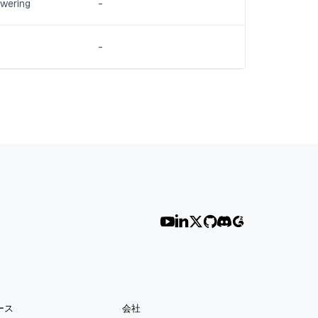
wering
-
-
ース
会社