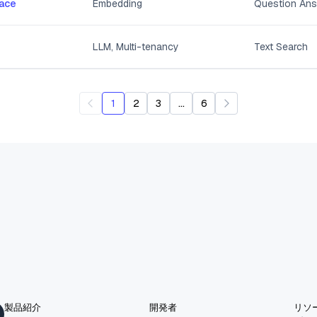
Face
Embedding
Question Ans
LLM, Multi-tenancy
Text Search
...
1
2
3
6
製品紹介
開発者
リソ