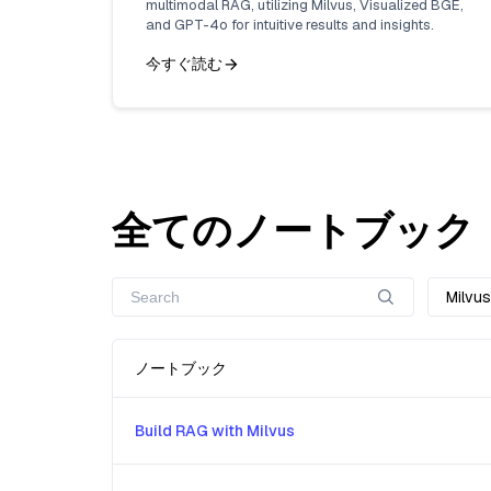
multimodal RAG, utilizing Milvus, Visualized BGE,
and GPT-4o for intuitive results and insights.
今すぐ読む
全てのノートブック
Milv
ノートブック
Build RAG with Milvus