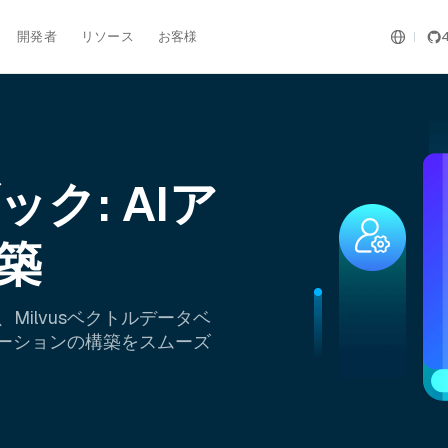
開発者
リソース
お客様
ック: AIア
築
ilvusベクトルデータベ
ケーションの構築をスムーズ