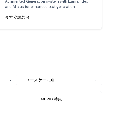
Augmented Generation system with LlamaIndex
and Milvus for enhanced text generation.
今すぐ読む
ユースケース別
Milvus特集
-