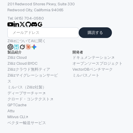
201 Redwood Shores Pkwy, Suite 330
Redwood City, California 94065
Tel: (415) 704-0580
購読する
ZillizについてAIに聞く
製品紹介
開発者
Zilliz Cloud
ドキュメンテーション
Zilliz Cloud BYOC
オープンソースプロジェクト
Zillizクラウド無料ティア
VectorDBベンチマーク
Zillizマイグレーションサービ
ミルバスノート
ス
ミルバス（Zilliz社製）
ディープサーチャー
クロード・コンテクスト
GPTCache
Attu
Milvus CLI
ベクター輸送サービス