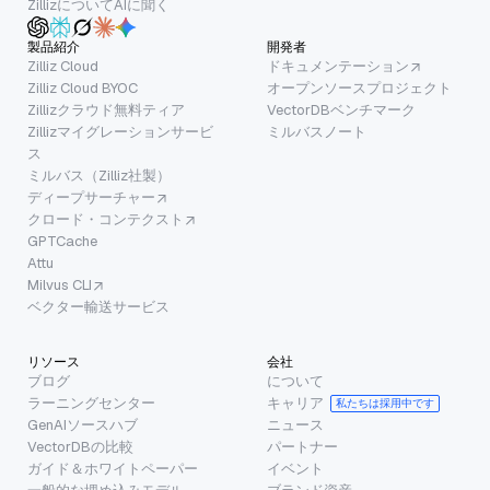
ZillizについてAIに聞く
製品紹介
開発者
Zilliz Cloud
ドキュメンテーション
Zilliz Cloud BYOC
オープンソースプロジェクト
Zillizクラウド無料ティア
VectorDBベンチマーク
Zillizマイグレーションサービ
ミルバスノート
ス
ミルバス（Zilliz社製）
ディープサーチャー
クロード・コンテクスト
GPTCache
Attu
Milvus CLI
ベクター輸送サービス
リソース
会社
ブログ
について
ラーニングセンター
キャリア
私たちは採用中です
GenAIソースハブ
ニュース
VectorDBの比較
パートナー
ガイド＆ホワイトペーパー
イベント