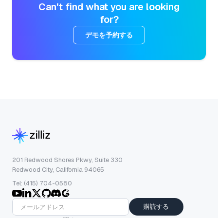
Can't find what you are looking
for?
デモを予約する
201 Redwood Shores Pkwy, Suite 330
Redwood City, California 94065
Tel: (415) 704-0580
購読する