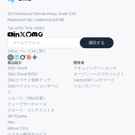
201 Redwood Shores Pkwy, Suite 330
Redwood City, California 94065
Tel: (415) 704-0580
購読する
ZillizについてAIに聞く
製品紹介
開発者
Zilliz Cloud
ドキュメンテーション
Zilliz Cloud BYOC
オープンソースプロジェクト
Zillizクラウド無料ティア
VectorDBベンチマーク
Zillizマイグレーションサービ
ミルバスノート
ス
ミルバス（Zilliz社製）
ディープサーチャー
クロード・コンテクスト
GPTCache
Attu
Milvus CLI
ベクター輸送サービス