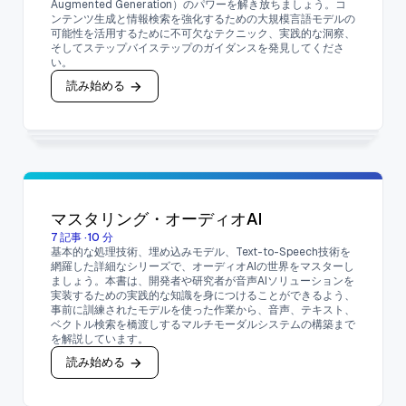
Augmented Generation）のパワーを解き放ちましょう。コ
ンテンツ生成と情報検索を強化するための大規模言語モデルの
可能性を活用するために不可欠なテクニック、実践的な洞察、
そしてステップバイステップのガイダンスを発見してくださ
い。
読み始める
マスタリング・オーディオAI
7
記事
·
10
分
基本的な処理技術、埋め込みモデル、Text-to-Speech技術を
網羅した詳細なシリーズで、オーディオAIの世界をマスターし
ましょう。本書は、開発者や研究者が音声AIソリューションを
実装するための実践的な知識を身につけることができるよう、
事前に訓練されたモデルを使った作業から、音声、テキスト、
ベクトル検索を橋渡しするマルチモーダルシステムの構築まで
を解説しています。
読み始める