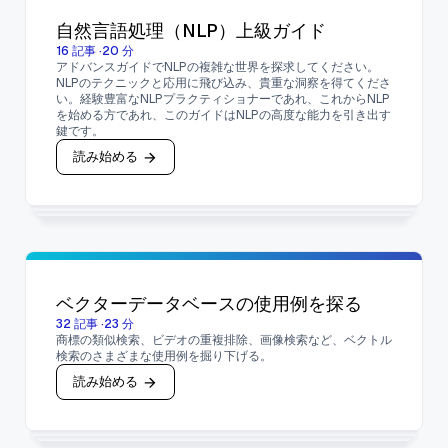
自然言語処理（NLP）上級ガイド
16
記事
·
20
分
アドバンスガイドでNLPの複雑な世界を探求してください。
NLPのテクニックと応用に飛び込み、貴重な洞察を得てくださ
い。経験豊富なNLPプラクティショナーであれ、これからNLP
を始める方であれ、このガイドはNLPの高度な能力を引き出す
鍵です。
読み始める
ベクターデータベースの使用例を探る
32
記事
·
23
分
商標の類似検索、ビデオの重複排除、画像検索など、ベクトル
検索のさまざまな使用例を掘り下げる。
読み始める