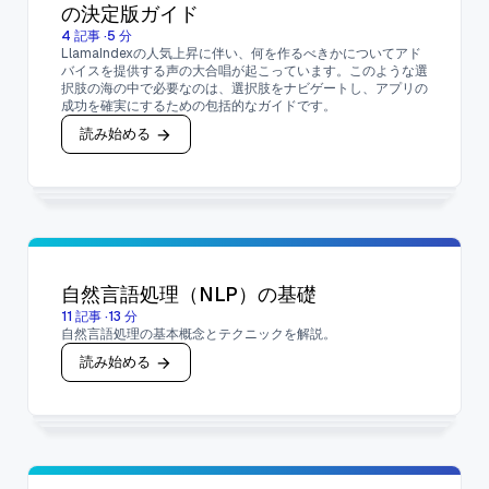
の決定版ガイド
4
記事
·
5
分
LlamaIndexの人気上昇に伴い、何を作るべきかについてアド
バイスを提供する声の大合唱が起こっています。このような選
択肢の海の中で必要なのは、選択肢をナビゲートし、アプリの
成功を確実にするための包括的なガイドです。
読み始める
自然言語処理（NLP）の基礎
11
記事
·
13
分
自然言語処理の基本概念とテクニックを解説。
読み始める