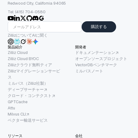
Redwood City, California 94065
Tel: (415) 704-0580
購読する
ZillizについてAIに聞く
製品紹介
開発者
Zilliz Cloud
ドキュメンテーション
Zilliz Cloud BYOC
オープンソースプロジェクト
Zillizクラウド無料ティア
VectorDBベンチマーク
Zillizマイグレーションサービ
ミルバスノート
ス
ミルバス（Zilliz社製）
ディープサーチャー
クロード・コンテクスト
GPTCache
Attu
Milvus CLI
ベクター輸送サービス
リソース
会社