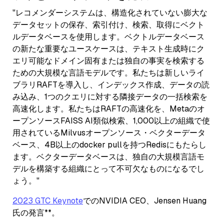
"レコメンダーシステムは、構造化されていない膨大な
データセットの保存、索引付け、検索、取得にベクト
ルデータベースを使用します。ベクトルデータベース
の新たな重要なユースケースは、テキスト生成時にク
エリ可能なドメイン固有または独自の事実を検索する
ための大規模な言語モデルです。私たちは新しいライ
ブラリRAFTを導入し、インデックス作成、データの読
み込み、1つのクエリに対する隣接データの一括検索を
高速化します。私たちはRAFTの高速化を、Metaのオ
ープンソースFAISS AI類似検索、1,000以上の組織で使
用されているMilvusオープンソース・ベクターデータ
ベース、4B以上のdocker pullを持つRedisにもたらし
ます。ベクターデータベースは、独自の大規模言語モ
デルを構築する組織にとって不可欠なものになるでし
ょう。"
2023 GTC Keynote
でのNVIDIA CEO、Jensen Huang
氏の発言**。