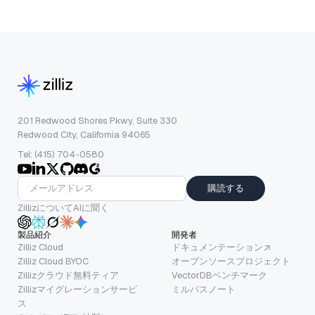
201 Redwood Shores Pkwy, Suite 330
Redwood City, California 94065
Tel: (415) 704-0580
購読する
ZillizについてAIに聞く
製品紹介
開発者
Zilliz Cloud
ドキュメンテーション
Zilliz Cloud BYOC
オープンソースプロジェクト
Zillizクラウド無料ティア
VectorDBベンチマーク
Zillizマイグレーションサービ
ミルバスノート
ス