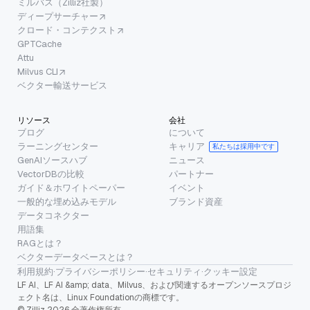
ミルバス（Zilliz社製）
ディープサーチャー
クロード・コンテクスト
GPTCache
Attu
Milvus CLI
ベクター輸送サービス
リソース
会社
ブログ
について
ラーニングセンター
キャリア
私たちは採用中です
GenAIソースハブ
ニュース
VectorDBの比較
パートナー
ガイド＆ホワイトペーパー
イベント
一般的な埋め込みモデル
ブランド資産
データコネクター
用語集
RAGとは？
ベクターデータベースとは？
利用規約
·
プライバシーポリシー
·
セキュリティ
·
クッキー設定
LF AI、LF AI &amp; data、Milvus、および関連するオープンソースプロジ
ェクト名は、Linux Foundationの商標です。
© Zilliz 2026 全著作権所有。