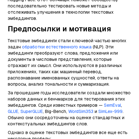
последовательно тестировать новые методы и
отслеживать улучшения в технологии текстовых
эмбеддингов.
Предпосылки и мотивация
Текстовые эмбеддинги стали ключевой частью многих
задач
обработки естественного языка
(NLP). Эти
эмбеддинги преобразуют слова, предложения или
документы в числовые представления, которые
отражают их смысл. Они используются в различных
приложениях, таких как машинный перевод,
распознавание именованных сущностей, ответы на
вопросы, анализ тональности и суммаризация.
За прошедшие годы исследователи создали множество
наборов данных и бенчмарков для тестирования этих
эмбеддингов. Среди известных примеров —
SemEval
,
GLUE, SuperGLUE
, Big-Bench,
WordSim353
и
SimLex-999
.
Обычно они сосредоточены на оценке стандартных и
контекстуальных эмбеддингов слов.
Однако в оценке текстовых эмбеддингов все еще есть
некоторые пробелы: