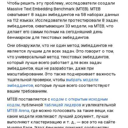
Чтобы решить эту проблему, исследователи создали
Massive Text Embedding Benchmark (MTEB). MTEB
охватывает 8 задач эмбеддингов на 58 наборах данных
на 112 языках. Исследователи протестировали 8 задач
эмбеддингов, охватывающих 33 модели, на MTEB, что
делает его самым полным на сегодняшний день
бенчмарком для текстовых эмбеддингов.
Они обнаружили, что ни один метод эмбеддингов не
является лучшим для всех задач. Это говорит о том,
что универсальный метод текстовых эмбеддингов,
который лучше всего работает для всех задач
эмбеддингов, еще не разработан, даже при
масштабировании. Это также подчеркивает важность
тщательной проверки, чтобы
выбрать модели
эмбеддингов
, которые лучше всего соответствуют
вашим требованиям.
MTEB поставляется с
кодом с открытым исходным
кодом
, публичной
таблицей лидеров
и увлекательной
MTEB Arena
, где можно голосовать за такие вещи, как
какие модели извлекают лучший документ, лучше
выполняют кластеризацию и т. д., — все это на сайте
Hugging Face. Этот бенчмарк поможет сообществу