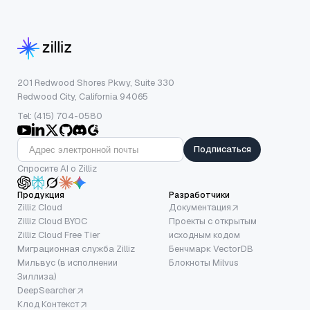
201 Redwood Shores Pkwy, Suite 330
Redwood City, California 94065
Tel: (415) 704-0580
Подписаться
Спросите AI о Zilliz
Продукция
Разработчики
Zilliz Cloud
Документация
Zilliz Cloud BYOC
Проекты с открытым
Zilliz Cloud Free Tier
исходным кодом
Миграционная служба Zilliz
Бенчмарк VectorDB
Мильвус (в исполнении
Блокноты Milvus
Зиллиза)
DeepSearcher
Клод Контекст