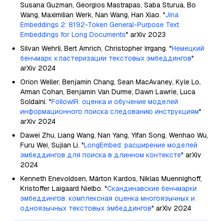
Susana Guzman, Georgios Mastrapas, Saba Sturua, Bo
Wang, Maximilian Werk, Nan Wang, Han Xiao. "
Jina
Embeddings 2: 8192-Token General-Purpose Text
Embeddings for Long Documents
" arXiv 2023
Silvan Wehrli, Bert Arnrich, Christopher Irrgang. "
Немецкий
бенчмарк кластеризации текстовых эмбеддингов
"
arXiv 2024
Orion Weller, Benjamin Chang, Sean MacAvaney, Kyle Lo,
Arman Cohan, Benjamin Van Durme, Dawn Lawrie, Luca
Soldaini. "
FollowIR: оценка и обучение моделей
информационного поиска следованию инструкциям
"
arXiv 2024
Dawei Zhu, Liang Wang, Nan Yang, Yifan Song, Wenhao Wu,
Furu Wei, Sujian Li. "
LongEmbed: расширение моделей
эмбеддингов для поиска в длинном контексте
" arXiv
2024
Kenneth Enevoldsen, Márton Kardos, Niklas Muennighoff,
Kristoffer Laigaard Nielbo. "
Скандинавские бенчмарки
эмбеддингов: комплексная оценка многоязычных и
одноязычных текстовых эмбеддингов
" arXiv 2024