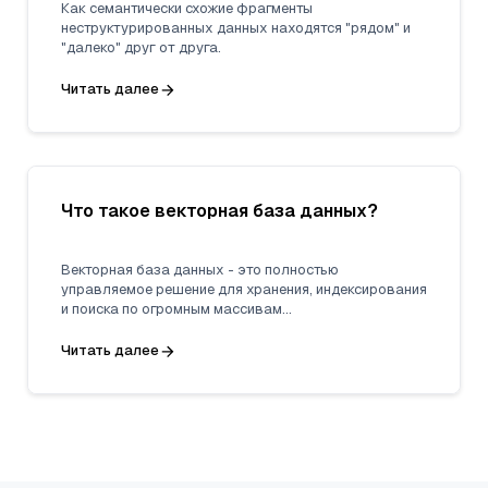
Как семантически схожие фрагменты
неструктурированных данных находятся "рядом" и
"далеко" друг от друга.
Читать далее
Что такое векторная база данных?
Векторная база данных - это полностью
управляемое решение для хранения, индексирования
и поиска по огромным массивам
неструктурированных данных, использующее
возможности вкраплений из моделей машинного
Читать далее
обучения.