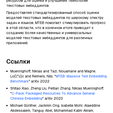
ресурсом для оценки и улучшения технологии
текстовых эмбеддингов.
Предоставляя стандартизированный способ оценки
моделей текстовых эмбеддингов по широкому спектру
задач и языков, MTEB помогает стимулировать прогресс
в этой области, что в конечном итоге приводит к
созданию более качественных и универсальных
моделей текстовых эмбеддингов для различных
приложений.
Ссылки
Muennighoff, Niklas and Tazi, Nouamane and Magne,
Lo{\"\i}c and Reimers, Nils. "
MTEB: Massive Text Embedding
Benchmark
" arXiv 2022
Shitao Xiao, Zheng Liu, Peitian Zhang, Niklas Muennighoff.
"
C-Pack: Packaged Resources To Advance General
Chinese Embedding
" arXiv 2023
Michael Günther, Jackmin Ong, Isabelle Mohr, Alaeddine
Abdessalem, Tanguy Abel, Mohammad Kalim Akram,