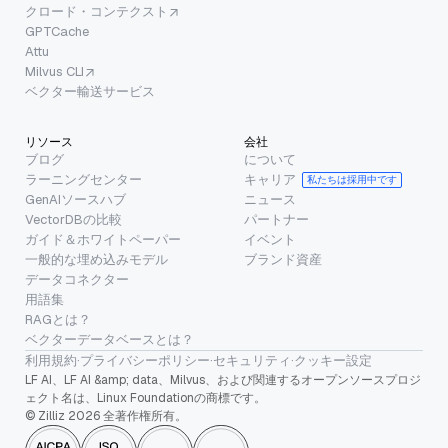
クロード・コンテクスト
GPTCache
Attu
Milvus CLI
ベクター輸送サービス
リソース
会社
ブログ
について
ラーニングセンター
キャリア
私たちは採用中です
GenAIソースハブ
ニュース
VectorDBの比較
パートナー
ガイド＆ホワイトペーパー
イベント
一般的な埋め込みモデル
ブランド資産
データコネクター
用語集
RAGとは？
ベクターデータベースとは？
利用規約
·
プライバシーポリシー
·
セキュリティ
·
クッキー設定
LF AI、LF AI &amp; data、Milvus、および関連するオープンソースプロジ
ェクト名は、Linux Foundationの商標です。
© Zilliz 2026 全著作権所有。