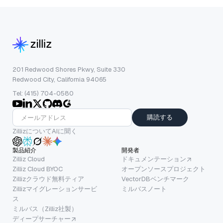
201 Redwood Shores Pkwy, Suite 330
Redwood City, California 94065
Tel: (415) 704-0580
購読する
ZillizについてAIに聞く
製品紹介
開発者
Zilliz Cloud
ドキュメンテーション
Zilliz Cloud BYOC
オープンソースプロジェクト
Zillizクラウド無料ティア
VectorDBベンチマーク
Zillizマイグレーションサービ
ミルバスノート
ス
ミルバス（Zilliz社製）
ディープサーチャー