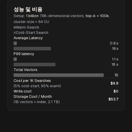
성능 및 비용
Setup:
1 billion
768-dimensional vectors,
top-k = 100k
,
cluster-size = 64 CU
Warm Search
Cold-Start Search
Average Latency
0.6 s
16 s
P99 latency
1.1 s
18 s
Total Vectors
1B
Cost per 1K Searches
$9.9
(5% cold-start, 95% warm)
Write cost
$0
Storage Cost / Month
$53.7
(1B vectors + index, 2.1 TB)