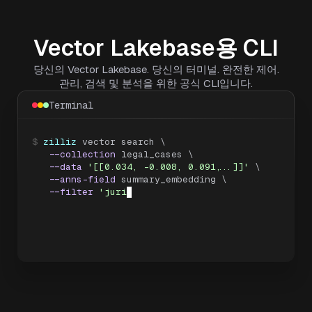
Vector Lakebase용 CLI
당신의 Vector Lakebase. 당신의 터미널. 완전한 제어.
관리, 검색 및 분석을 위한 공식 CLI입니다.
Terminal
$
zilliz
 vector search \

--collection
 legal_cases \

--data
'[[0.034, -0.008, 0.091, ...]]'
 \

--anns-field
 summary_embedding \

--filter
'jurisdiction == "CA" and 
ruling_date > 