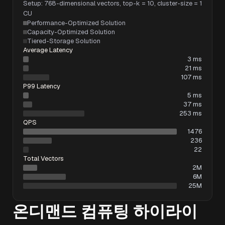
Setup: 768-dimensional vectors, top-k = 10, cluster-size = 1
CU
Performance-Optimized Solution
Capacity-Optimized Solution
Tiered-Storage Solution
Average Latency
3 ms
21 ms
107 ms
P99 Latency
5 ms
37 ms
253 ms
QPS
1476
236
22
Total Vectors
2M
6M
25M
온디맨드 컴퓨팅 하이라이