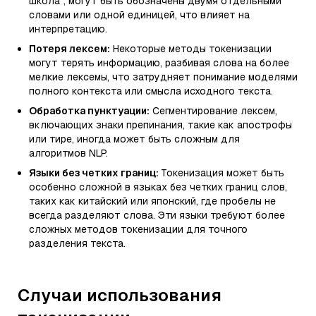
школа", могут быть обозначены двумя отдельными
словами или одной единицей, что влияет на
интерпретацию.
Потеря лексем:
Некоторые методы токенизации
могут терять информацию, разбивая слова на более
мелкие лексемы, что затрудняет понимание моделями
полного контекста или смысла исходного текста.
Обработка пунктуации:
Сегментирование лексем,
включающих знаки препинания, такие как апострофы
или тире, иногда может быть сложным для
алгоритмов NLP.
Языки без четких границ:
Токенизация может быть
особенно сложной в языках без четких границ слов,
таких как китайский или японский, где пробелы не
всегда разделяют слова. Эти языки требуют более
сложных методов токенизации для точного
разделения текста.
Случаи использования