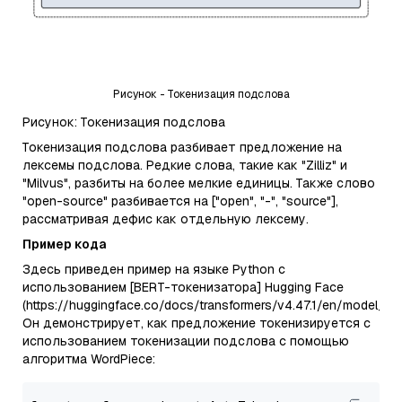
Рисунок - Токенизация подслова
Рисунок: Токенизация подслова
Токенизация подслова разбивает предложение на
лексемы подслова. Редкие слова, такие как "Zilliz" и
"Milvus", разбиты на более мелкие единицы. Также слово
"open-source" разбивается на ["open", "-", "source"],
рассматривая дефис как отдельную лексему.
Пример кода
Здесь приведен пример на языке Python с
использованием [BERT-токенизатора] Hugging Face
(https://huggingface.co/docs/transformers/v4.47.1/en/model_doc
Он демонстрирует, как предложение токенизируется с
использованием токенизации подслова с помощью
алгоритма WordPiece: