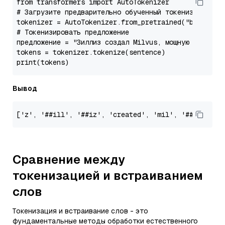
from
 transformers 
import
# Загрузите предварительно обученный токенизатор
tokenizer = AutoTokenizer.from_pretrained(
"bert-bas
# Токенизировать предложение
предложение = 
"Зиллиз создал Milvus, мощную векторн
print
Вывод
[
'z'
, 
'##ill'
, 
'##iz'
, 
'created'
, 
'mil'
, 
'##vus'
, 
'
Сравнение между
токенизацией и встраиванием
слов
Токенизация и встраивание слов - это
фундаментальные методы обработки естественного