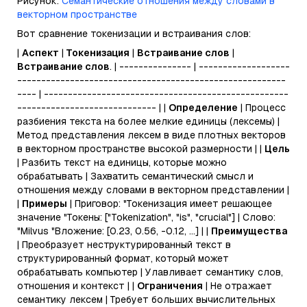
Рисунок:
Семантические отношения между словами в
векторном пространстве
Вот сравнение токенизации и встраивания слов:
|
Аспект
|
Токенизация
|
Встраивание слов
|
Встраивание слов
. | --------------- | -------------------
--------------------------------------------------------
---- | ---------------------------------------------------
----------------------------- | |
Определение
| Процесс
разбиения текста на более мелкие единицы (лексемы) |
Метод представления лексем в виде плотных векторов
в векторном пространстве высокой размерности | |
Цель
| Разбить текст на единицы, которые можно
обрабатывать | Захватить семантический смысл и
отношения между словами в векторном представлении |
|
Примеры
| Приговор: "Токенизация имеет решающее
значение "Токены: ["Tokenization", "is", "crucial"] | Слово:
"Milvus "Вложение: [0.23, 0.56, -0.12, ...] | |
Преимущества
| Преобразует неструктурированный текст в
структурированный формат, который может
обрабатывать компьютер | Улавливает семантику слов,
отношения и контекст | |
Ограничения
| Не отражает
семантику лексем | Требует больших вычислительных