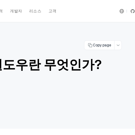
격
개발자
리소스
고객
Copy page
윈도우란 무엇인가?