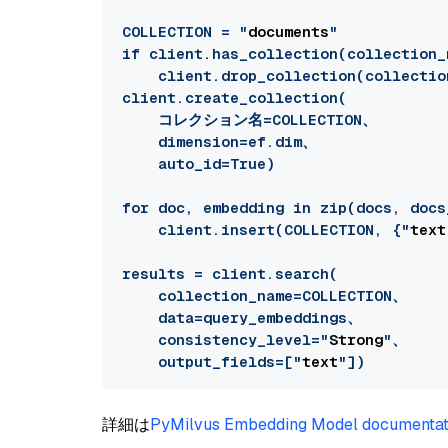
COLLECTION = "
documents
"

if client.has_collection(collection_
    client.drop_collection(collectio
client.create_collection(

    コレクション名=COLLECTION、

    dimension=ef.dim、

    auto_id=True)

for doc, embedding in zip(docs, docs
    client.insert(COLLECTION, {"
text
results = client.search(

    collection_name=COLLECTION、

    data=query_embeddings、

    consistency_level="
Strong
"、

    output_fields=["
text
詳細は
PyMilvus Embedding Model documentat