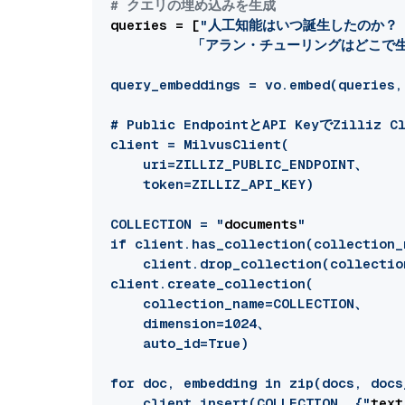
# クエリの埋め込みを生成
queries = [
"人工知能はいつ誕生したのか？

          「アラン・チューリングはどこで
query_embeddings = vo.embed(queries,
# Public EndpointとAPI KeyでZilliz 
client = MilvusClient(

    uri=ZILLIZ_PUBLIC_ENDPOINT、

    token=ZILLIZ_API_KEY)

COLLECTION = "
documents
"

if client.has_collection(collection_
    client.drop_collection(collectio
client.create_collection(

    collection_name=COLLECTION、

    dimension=1024、

    auto_id=True)

for doc, embedding in zip(docs, docs
    client.insert(COLLECTION, {"
text