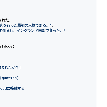
れた、

研究を行った最初の人物である。"
、

で生まれ、イングランド南部で育った。"
(docs)

生まれたか？］

queries)

Cloudに接続する
