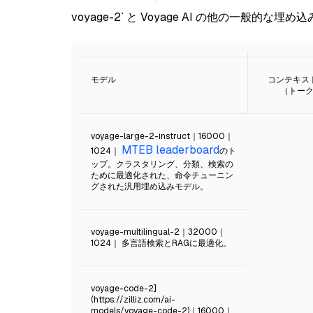
voyage-2` と Voyage AI の他の一般的な
モデル
コンテキス
（トー
voyage-large-2-instruct｜16000｜
MTEB leaderboard
1024｜
のト
ップ。クラスタリング、分類、検索の
ために最適化された、命令チューニン
グされた汎用埋め込みモデル。
voyage-multilingual-2｜32000｜
1024｜ 多言語検索とRAGに最適化。
voyage-code-2]
(https://zilliz.com/ai-
models/voyage-code-2)｜16000｜