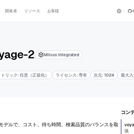
開発者
リソース
お客様
yage-2
Milvus Integrated
メトリック
:
任意（正規化）
ライセンス
:
専有
次元
:
1024
最大入
コン
ト埋め込みモデルで、コスト、待ち時間、検索品質のバランスを取
vo
法