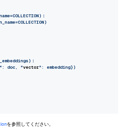
name=COLLECTION)：

n_name=COLLECTION)

_embeddings)：

": doc, "
vector
": embedding})

ion
を参照してください。