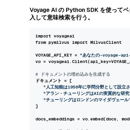
Voyage AI の Python SDK を使
入して意味検索を行う。
import voyageai

from pymilvus import MilvusClient

VOYAGE_API_KEY = 
"あなたの-voyage-api-
vo = voyageai.Client(api_key=VOYAGE_A
# ドキュメントの埋め込みを生成する
ドキュメント = [

"人工知能は1956年に学問分野として設立さ
"アラン・チューリングはAIの実質的な研
"チューリングはロンドンのマイダヴェール
]

docs_embeddings = vo.embed(docs, mod