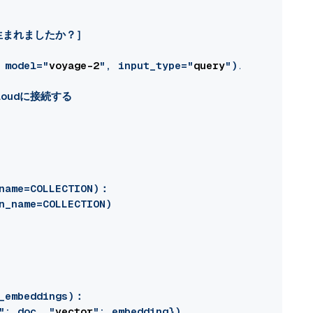
生まれましたか？］

 model="
voyage-2
", input_type="
query
").embeddings

Cloudに接続する

name=COLLECTION)：

n_name=COLLECTION)

_embeddings)：

": doc, "
vector
": embedding})
