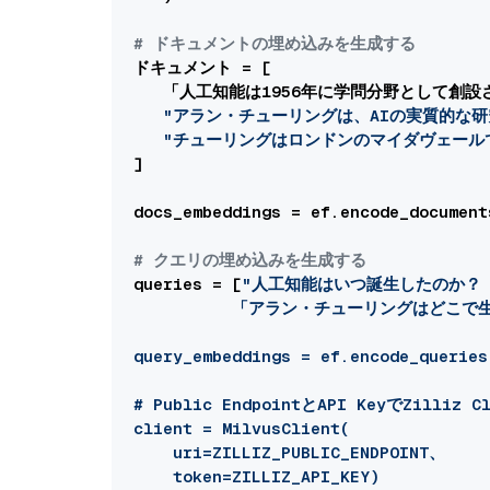
# ドキュメントの埋め込みを生成する
ドキュメント = [

   「人工知能は1956年に学問分野として創設さ
"アラン・チューリングは、AIの実質的な
"チューリングはロンドンのマイダヴェール
]

docs_embeddings = ef.encode_documents
# クエリの埋め込みを生成する
queries = [
"人工知能はいつ誕生したのか？

          「アラン・チューリングはどこで
query_embeddings = ef.encode_queries(
# Public EndpointとAPI KeyでZilliz 
client = MilvusClient(

    uri=ZILLIZ_PUBLIC_ENDPOINT、

    token=ZILLIZ_API_KEY)
