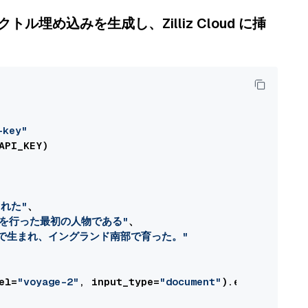
ってベクトル埋め込みを生成し、Zilliz Cloud に挿
key"
PI_KEY)

れた"
、

究を行った最初の人物である"
、

で生まれ、イングランド南部で育った。"
el=
"voyage-2"
, input_type=
"document"
).embeddings
