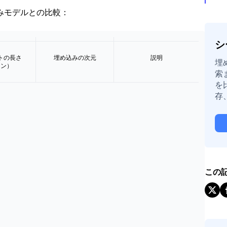
埋め込みモデルとの比較：
シ
トの長さ
埋め込みの次元
説明
埋
クン）
索ま
を
存
この