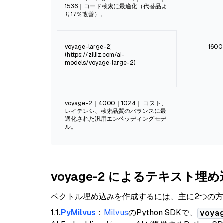
1536｜コード検索に最適化（代替品よ
り17％改善）。
voyage-large-2]
1600
(https://zilliz.com/ai-
models/voyage-large-2)
voyage-2｜4000｜1024｜ コスト、
レイテンシ、検索品質のバランスに最
適化された汎用エンベッディングモデ
ル。
voyage-2 によるテキスト埋
ベクトル埋め込みを作成するには、主に2つの
1.
1.
PyMilvus
：
Milvus
のPython SDKで、
voya