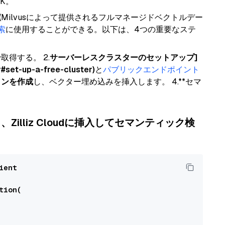
DK。
(Milvusによって提供されるフルマネージドベクトルデー
索
に使用することができる。以下は、4つの重要なステ
で取得する。 2.
サーバーレスクラスターのセットアップ]
r#set-up-a-free-cluster)
と
パブリックエンドポイント
ョンを作成
し、ベクター埋め込みを挿入します。 4.**セマ
Zilliz Cloudに挿入してセマンティック検
ent

ion(
