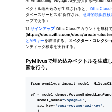
AI Embedding: Voyage AIが提供するPython S
ベクトル埋め込みが生成されると、
Zilliz Cloud
タベースサービス)に保存され、
意味的類似性検
ップである：
1.
1.
サインアップ
Zilliz Cloudアカウントを無料
(https://docs.zilliz.com/docs/create-cluste
とAPIキー
を取得する。 3.
ベクター・コレクシ
ンティック検索を実行する。
PyMilvusで埋め込みベクトルを生成し、
索を行う。
from pymilvus import model, MilvusCli
ef = model.dense.VoyageEmbeddingFunct
   model_name=
"voyage-2"
、

   api_key=
"your-voyage-api-key"
、

   )
