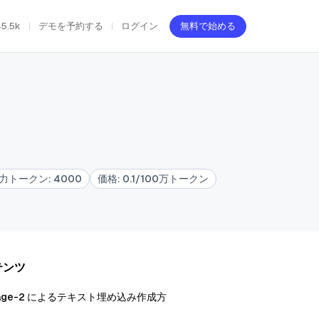
45.5k
デモを予約する
ログイン
無料で始める
力トークン
:
4000
価格
:
0.1/100万トークン
テンツ
yage-2 によるテキスト埋め込み作成方