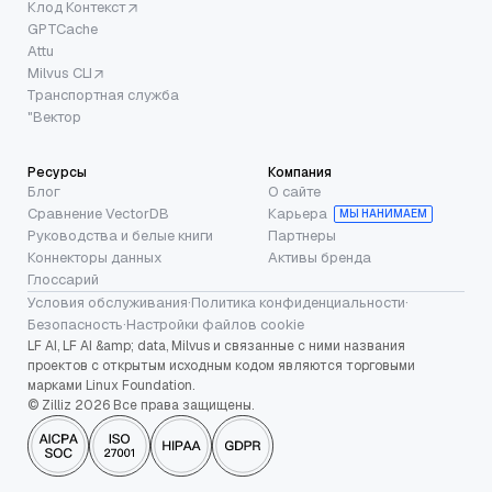
Клод Контекст
GPTCache
Attu
Milvus CLI
Транспортная служба
"Вектор
Ресурсы
Компания
Блог
О сайте
Сравнение VectorDB
Карьера
МЫ НАНИМАЕМ
Руководства и белые книги
Партнеры
Коннекторы данных
Активы бренда
Глоссарий
Условия обслуживания
·
Политика конфиденциальности
·
Безопасность
·
Настройки файлов cookie
LF AI, LF AI &amp; data, Milvus и связанные с ними названия
проектов с открытым исходным кодом являются торговыми
марками Linux Foundation.
© Zilliz 2026 Все права защищены.