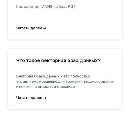
Как работает ANNS на базе PG?
Читать далее
Что такое векторная база данных?
Векторная база данных - это полностью
управляемое решение для хранения, индексирования
и поиска по огромным массивам
неструктурированных данных, использующее
возможности вкраплений из моделей машинного
Читать далее
обучения.