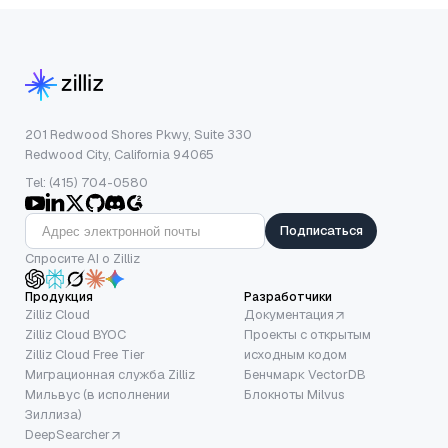
201 Redwood Shores Pkwy, Suite 330
Redwood City, California 94065
Tel: (415) 704-0580
Подписаться
Спросите AI о Zilliz
Продукция
Разработчики
Zilliz Cloud
Документация
Zilliz Cloud BYOC
Проекты с открытым
Zilliz Cloud Free Tier
исходным кодом
Миграционная служба Zilliz
Бенчмарк VectorDB
Мильвус (в исполнении
Блокноты Milvus
Зиллиза)
DeepSearcher