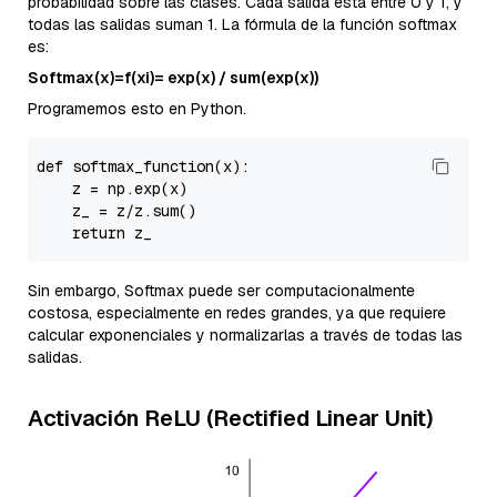
probabilidad sobre las clases. Cada salida está entre 0 y 1, y
todas las salidas suman 1. La fórmula de la función softmax
es:
Softmax(x)=f(xi​)= exp(x) / sum(exp(x))
Programemos esto en Python.
def 
softmax_function
(x)
:

    z =
 np.
exp
(x)

    z_ = z/z.
sum
()

return
Sin embargo, Softmax puede ser computacionalmente
costosa, especialmente en redes grandes, ya que requiere
calcular exponenciales y normalizarlas a través de todas las
salidas.
Activación ReLU (Rectified Linear Unit)