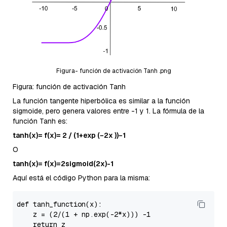
Figura- función de activación Tanh .png
Figura: función de activación Tanh
La función tangente hiperbólica es similar a la función
sigmoide, pero genera valores entre -1 y 1. La fórmula de la
función Tanh es:
tanh(x)= f(x)= 2 / (1+exp (−2x ))−1
O
tanh(x)= f(x)=2sigmoid(2x)-1
Aquí está el código Python para la misma:
def 
tanh_function
(x)
:

    z =
 (
2
/(
1
 + np.
exp
(
-2
*x))) 
-1
return