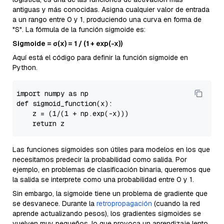
antiguas y más conocidas. Asigna cualquier valor de entrada
a un rango entre 0 y 1, produciendo una curva en forma de
"S". La fórmula de la función sigmoide es:
Sigmoide = σ(x) = 1 / (1 + exp(-x))
Aquí está el código para definir la función sigmoide en
Python.
import
 numpy as np

def 
sigmoid_function
(x)
:

    z =
 (
1
/(
1
 + np.
exp
(-x)))

return
Las funciones sigmoides son útiles para modelos en los que
necesitamos predecir la probabilidad como salida. Por
ejemplo, en problemas de clasificación binaria, queremos que
la salida se interprete como una probabilidad entre 0 y 1.
Sin embargo, la sigmoide tiene un problema de gradiente que
se desvanece. Durante la
retropropagación
(cuando la red
aprende actualizando pesos), los gradientes sigmoides se
vuelven muy pequeños, lo que provoca un aprendizaje lento