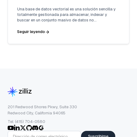
Una base de datos vectorial es una solución sencilla y
totalmente gestionada para almacenar, indexar y
buscar en un conjunto masivo de datos no
estructurados que aprovecha la potencia de las
incrustaciones de los modelos de aprendizaje
Seguir leyendo
automático.
201 Redwood Shores Pkwy, Suite 330
Redwood City, California 94065
Tel: (415) 704-0580
Suscribirse