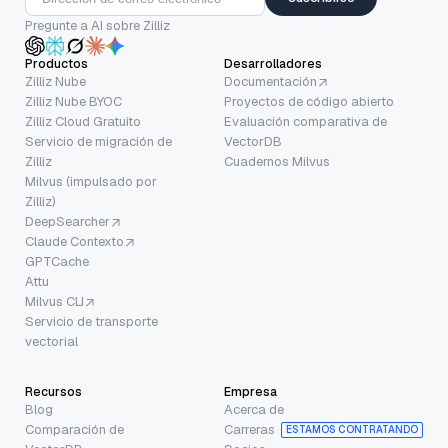
Pregunte a AI sobre Zilliz
Productos
Desarrolladores
Zilliz Nube
Documentación
Zilliz Nube BYOC
Proyectos de código abierto
Zilliz Cloud Gratuito
Evaluación comparativa de
Servicio de migración de
VectorDB
Zilliz
Cuadernos Milvus
Milvus (impulsado por
Zilliz)
DeepSearcher
Claude Contexto
GPTCache
Attu
Milvus CLI
Servicio de transporte
vectorial
Recursos
Empresa
Blog
Acerca de
Comparación de
Carreras
ESTAMOS CONTRATANDO