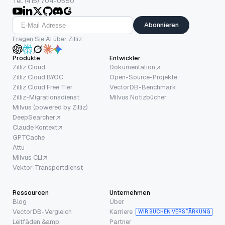
Tel: (415) 704-0580
Abonnieren
Fragen Sie AI über Zilliz
Produkte
Entwickler
Zilliz Cloud
Dokumentation
Zilliz Cloud BYOC
Open-Source-Projekte
Zilliz Cloud Free Tier
VectorDB-Benchmark
Zilliz-Migrationsdienst
Milvus Notizbücher
Milvus (powered by Zilliz)
DeepSearcher
Claude Kontext
GPTCache
Attu
Milvus CLI
Vektor-Transportdienst
Ressourcen
Unternehmen
Blog
Über
VectorDB-Vergleich
Karriere
WIR SUCHEN VERSTÄRKUNG
Leitfäden &amp;
Partner