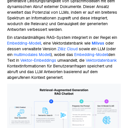
generative Leistungsfähigkeit von Sprachmodellen mit dem
dynamischen Abruf externer Dokumente. Dieser Ansatz
erweitert das Potenzial von LLMs, indem er auf ein breiteres
Spektrum an Informationen zugreift und diese integriert,
wodurch die Relevanz und Genauigkeit der generierten
Antworten verbessert werden.
Ein standardmäßiges RAG-System integriert in der Regel ein
Embedding-Modell
, eine Vektordatenbank wie
Milvus
oder
dessen verwaltete Version
Zilliz Cloud
sowie ein LLM (oder
ein
multimodales Modell
), wobei das
Embedding-Modell
den
Text in
Vektor-Embeddings
umwandelt, die
Vektordatenbank
Kontextinformationen für Benutzeranfragen speichert und
abruft und das LLM Antworten basierend auf dem
abgerufenen Kontext generiert.