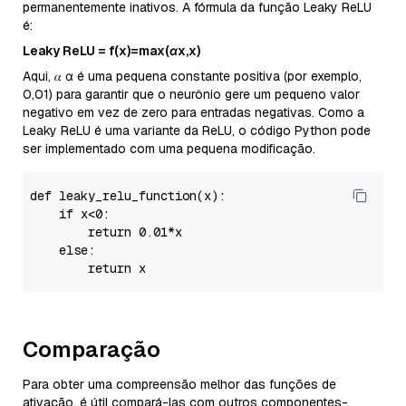
permanentemente inativos. A fórmula da função Leaky ReLU
é:
Leaky ReLU = f(x)=max(αx,x)
Aqui, 𝛼 α é uma pequena constante positiva (por exemplo,
0,01) para garantir que o neurônio gere um pequeno valor
negativo em vez de zero para entradas negativas. Como a
Leaky ReLU é uma variante da ReLU, o código Python pode
ser implementado com uma pequena modificação.
def leaky_relu_function(x):

if
 x<
0
:

return
0.01
*x

else
:

return
Comparação
Para obter uma compreensão melhor das funções de
ativação, é útil compará-las com outros componentes-