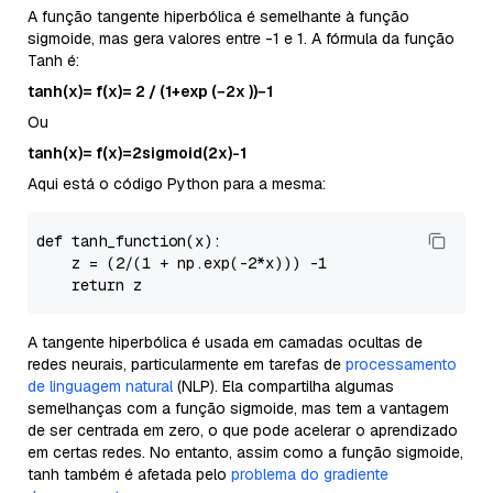
A função tangente hiperbólica é semelhante à função
sigmoide, mas gera valores entre -1 e 1. A fórmula da função
Tanh é:
tanh(x)= f(x)= 2 / (1+exp (−2x ))−1
Ou
tanh(x)= f(x)=2sigmoid(2x)-1
Aqui está o código Python para a mesma:
def 
tanh_function
(x)
:

    z =
 (
2
/(
1
 + np.
exp
(
-2
*x))) 
-1
return
A tangente hiperbólica é usada em camadas ocultas de
redes neurais, particularmente em tarefas de
processamento
de linguagem natural
(NLP). Ela compartilha algumas
semelhanças com a função sigmoide, mas tem a vantagem
de ser centrada em zero, o que pode acelerar o aprendizado
em certas redes. No entanto, assim como a função sigmoide,
tanh também é afetada pelo
problema do gradiente