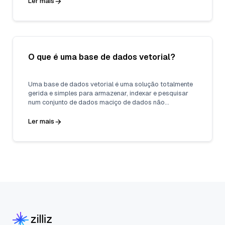
Ler mais
O que é uma base de dados vetorial?
Uma base de dados vetorial é uma solução totalmente
gerida e simples para armazenar, indexar e pesquisar
num conjunto de dados maciço de dados não
estruturados que tira partido do poder dos embeddings
dos modelos de aprendizagem automática.
Ler mais