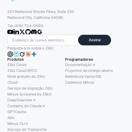
201 Redwood Shores Pkwy, Suite 330
Redwood City, California 94065
Tel: (415) 704-0580
Assine
Pergunte à IA sobre o Zilliz
Produtos
Programadores
Zilliz Cloud
Documentação
Zilliz Cloud BYOC
Projectos de código aberto
Nível gratuito do Zilliz
Referência VectorDB
Cloud
Cadernos Milvus
Serviço de migração Zilliz
Milvus (powered by Zilliz)
DeepSearcher
Contexto de Claude
GPTCache
Attu
Milvus CLI
Serviço de Transporte