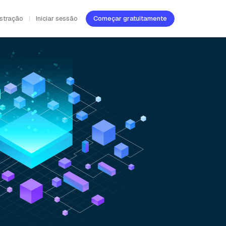
stração
Iniciar sessão
Começar gratuitamente