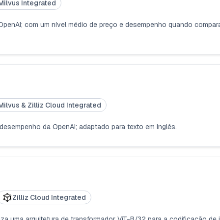
Milvus Integrated
 OpenAI; com um nível médio de preço e desempenho quando compara
Milvus & Zilliz Cloud Integrated
desempenho da OpenAI; adaptado para texto em inglês.
Zilliz Cloud Integrated
liza uma arquitetura de transformador ViT-B/32 para a codificação d