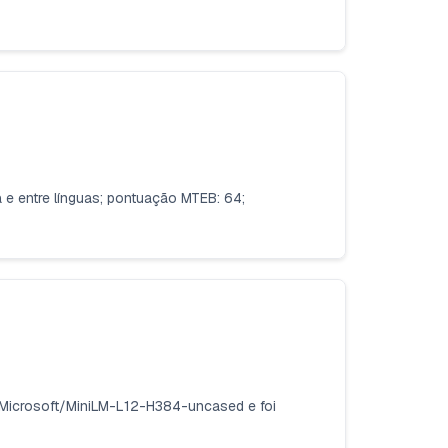
a e entre línguas; pontuação MTEB: 64;
o Microsoft/MiniLM-L12-H384-uncased e foi