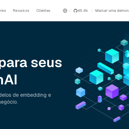
res
Recursos
Clientes
45.4k
Marcar uma demon
para seus
nAI
delos de embedding e
negócio.