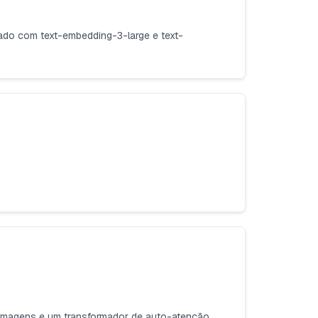
do com text-embedding-3-large e text-
e imagens e um transformador de auto-atenção