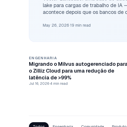
lake para cargas de trabalho de IA
acontece depois que os bancos de d
sucesso.
May 26, 2026
·
19 min read
ENGENHARIA
Migrando o Milvus autogerenciado par
o Zilliz Cloud para uma redução de
latência de >99%
Jul 16, 2026
·
4 min read
Todos
Engenharia
Comunidade
Produto