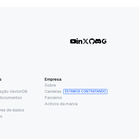
s
Empresa
Sobre
ação VectorDB
Carreiras
ESTAMOS CONTRATANDO
 documentos
Parceiros
Activos da marca
res de dados
io