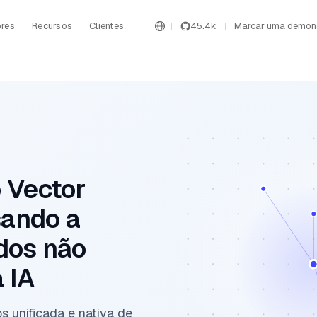
res
Recursos
Clientes
45.4k
Marcar uma demon
 Vector
sando a
dos não
 IA
 unificada e nativa de