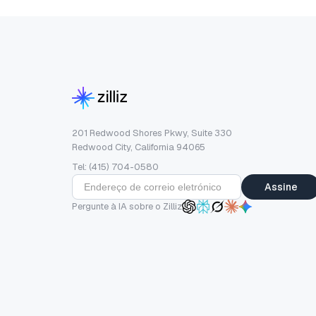
201 Redwood Shores Pkwy, Suite 330
Redwood City, California 94065
Tel: (415) 704-0580
Assine
Pergunte à IA sobre o Zilliz