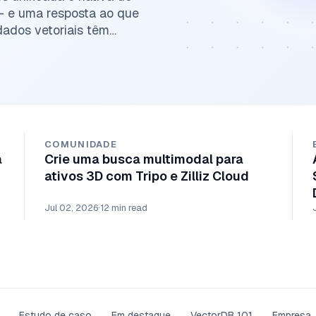
 — e uma resposta ao que
ados vetoriais têm
COMUNIDADE
a
Crie uma busca multimodal para
ativos 3D com Tripo e Zilliz Cloud
Jul 02, 2026
·
12 min read
Estudo de caso
Em destaque
VectorDB 101
Empresa