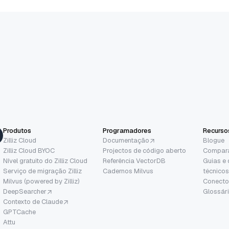
Produtos
Programadores
Recurso
Zilliz Cloud
Documentação
Blogue
Zilliz Cloud BYOC
Projectos de código aberto
Compar
Nível gratuito do Zilliz Cloud
Referência VectorDB
Guias e
Serviço de migração Zilliz
Cadernos Milvus
técnicos
Milvus (powered by Zilliz)
Conecto
DeepSearcher
Glossár
Contexto de Claude
GPTCache
Attu