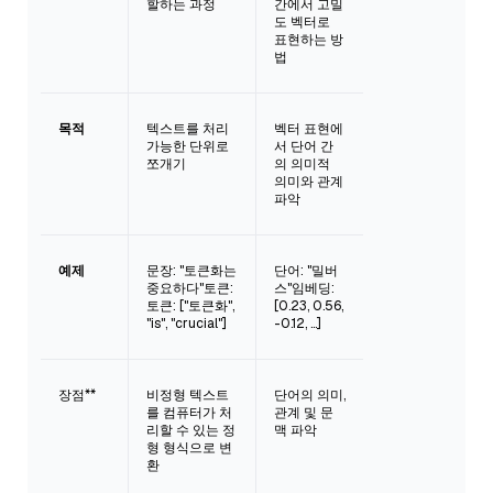
할하는 과정
간에서 고밀
도 벡터로
표현하는 방
법
목적
텍스트를 처리
벡터 표현에
가능한 단위로
서 단어 간
쪼개기
의 의미적
의미와 관계
파악
예제
문장: "토큰화는
단어: "밀버
중요하다"토큰:
스"임베딩:
토큰: ["토큰화",
[0.23, 0.56,
"is", "crucial"]
-0.12, ...]
장점**
비정형 텍스트
단어의 의미,
를 컴퓨터가 처
관계 및 문
리할 수 있는 정
맥 파악
형 형식으로 변
환