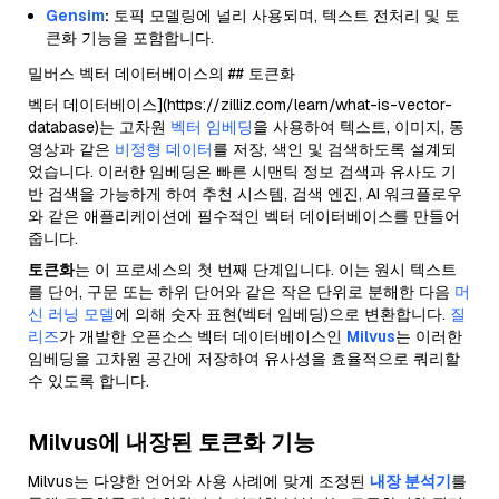
Gensim
:
토픽 모델링에 널리 사용되며, 텍스트 전처리 및 토
큰화 기능을 포함합니다.
밀버스 벡터 데이터베이스의 ## 토큰화
벡터 데이터베이스](https://zilliz.com/learn/what-is-vector-
database)는 고차원
벡터 임베딩
을 사용하여 텍스트, 이미지, 동
영상과 같은
비정형 데이터
를 저장, 색인 및 검색하도록 설계되
었습니다. 이러한 임베딩은 빠른 시맨틱 정보 검색과 유사도 기
반 검색을 가능하게 하여 추천 시스템, 검색 엔진, AI 워크플로우
와 같은 애플리케이션에 필수적인 벡터 데이터베이스를 만들어
줍니다.
토큰화
는 이 프로세스의 첫 번째 단계입니다. 이는 원시 텍스트
를 단어, 구문 또는 하위 단어와 같은 작은 단위로 분해한 다음
머
신 러닝 모델
에 의해 숫자 표현(벡터 임베딩)으로 변환합니다.
질
리즈
가 개발한 오픈소스 벡터 데이터베이스인
Milvus
는 이러한
임베딩을 고차원 공간에 저장하여 유사성을 효율적으로 쿼리할
수 있도록 합니다.
Milvus에 내장된 토큰화 기능
Milvus는 다양한 언어와 사용 사례에 맞게 조정된
내장 분석기
를