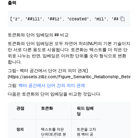
출력
[
'z'
, 
'##ill'
, 
'##iz'
, 
'created'
, 
'mil'
, 
'##vus'
, 
'
토큰화와 단어 임베딩의 ## 비교
토큰화와 단어 임베딩은 모두 자연어 처리(NLP)의 기본 기술이지
만 서로 다른 용도로 사용됩니다. 토큰화는 텍스트를 더 작은 단
위로 나누는 반면, 임베딩은 이러한 단위를 숫자 형식으로 변환
합니다.
그림- 벡터 공간에서 단어 간의 의미 관계]
(https://assets.zilliz.com/Figure_Semantic_Relationship_Bet
그림:
벡터 공간에서 단어 간의 의미 관계
다음은 토큰화와 단어 임베딩을 비교한 것입니다:
관점
토큰화
워드 임베
딩
정의
텍스트를 작은
토큰을 고차
단위(토큰)로 분
원 벡터 공