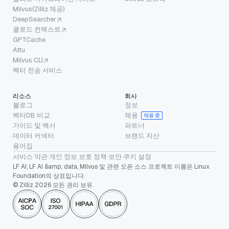
Milvus(Zilliz 제공)
DeepSearcher
클로드 컨텍스트
GPTCache
Attu
Milvus CLI
벡터 전송 서비스
리소스
회사
블로그
정보
벡터DB 비교
채용
채용 중
가이드 및 백서
파트너
데이터 커넥터
브랜드 자산
용어집
서비스 약관
·
개인 정보 보호 정책
·
보안
·
쿠키 설정
LF AI, LF AI &amp; data, Milvus 및 관련 오픈 소스 프로젝트 이름은 Linux
Foundation의 상표입니다.
© Zilliz 2026 모든 권리 보유.