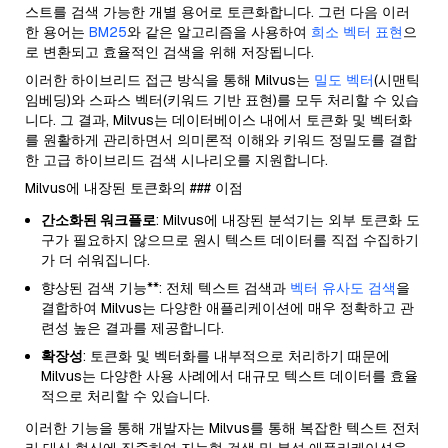
스트를 검색 가능한 개별 용어로 토큰화합니다. 그런 다음 이러
한 용어는
BM25
와 같은 알고리즘을 사용하여
희소 벡터 표현
으
로 변환되고 효율적인 검색을 위해 저장됩니다.
이러한 하이브리드 접근 방식을 통해 Milvus는
밀도 벡터
(시맨틱
임베딩)와 스파스 벡터(키워드 기반 표현)를 모두 처리할 수 있습
니다. 그 결과, Milvus는 데이터베이스 내에서 토큰화 및 벡터화
를 원활하게 관리하면서 의미론적 이해와 키워드 정밀도를 결합
한 고급 하이브리드 검색 시나리오를 지원합니다.
Milvus에 내장된 토큰화의 ### 이점
간소화된 워크플로
: Milvus에 내장된 분석기는 외부 토큰화 도
구가 필요하지 않으므로 원시 텍스트 데이터를 직접 수집하기
가 더 쉬워집니다.
향상된 검색 기능**: 전체 텍스트 검색과
벡터 유사도 검색
을
결합하여 Milvus는 다양한 애플리케이션에 매우 정확하고 관
련성 높은 결과를 제공합니다.
확장성
: 토큰화 및 벡터화를 내부적으로 처리하기 때문에
Milvus는 다양한 사용 사례에서 대규모 텍스트 데이터를 효율
적으로 처리할 수 있습니다.
이러한 기능을 통해 개발자는 Milvus를 통해 복잡한 텍스트 전처
리 대신 혁신에 집중하여 지능형 검색 및 분석 애플리케이션을