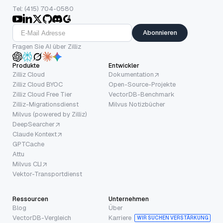
Tel: (415) 704-0580
Abonnieren
Fragen Sie AI über Zilliz
Produkte
Entwickler
Zilliz Cloud
Dokumentation
Zilliz Cloud BYOC
Open-Source-Projekte
Zilliz Cloud Free Tier
VectorDB-Benchmark
Zilliz-Migrationsdienst
Milvus Notizbücher
Milvus (powered by Zilliz)
DeepSearcher
Claude Kontext
GPTCache
Attu
Milvus CLI
Vektor-Transportdienst
Ressourcen
Unternehmen
Blog
Über
VectorDB-Vergleich
Karriere
WIR SUCHEN VERSTÄRKUNG