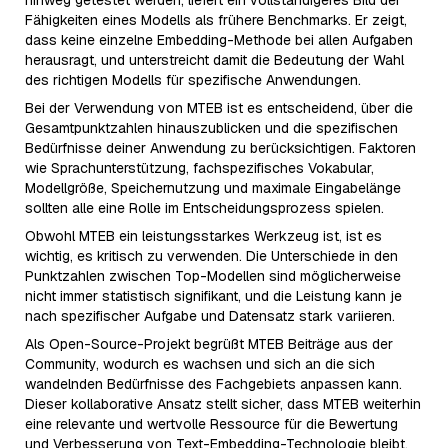
hinweg getestet werden, liefert ein vollständigeres Bild der
Fähigkeiten eines Modells als frühere Benchmarks. Er zeigt,
dass keine einzelne Embedding-Methode bei allen Aufgaben
herausragt, und unterstreicht damit die Bedeutung der Wahl
des richtigen Modells für spezifische Anwendungen.
Bei der Verwendung von MTEB ist es entscheidend, über die
Gesamtpunktzahlen hinauszublicken und die spezifischen
Bedürfnisse deiner Anwendung zu berücksichtigen. Faktoren
wie Sprachunterstützung, fachspezifisches Vokabular,
Modellgröße, Speichernutzung und maximale Eingabelänge
sollten alle eine Rolle im Entscheidungsprozess spielen.
Obwohl MTEB ein leistungsstarkes Werkzeug ist, ist es
wichtig, es kritisch zu verwenden. Die Unterschiede in den
Punktzahlen zwischen Top-Modellen sind möglicherweise
nicht immer statistisch signifikant, und die Leistung kann je
nach spezifischer Aufgabe und Datensatz stark variieren.
Als Open-Source-Projekt begrüßt MTEB Beiträge aus der
Community, wodurch es wachsen und sich an die sich
wandelnden Bedürfnisse des Fachgebiets anpassen kann.
Dieser kollaborative Ansatz stellt sicher, dass MTEB weiterhin
eine relevante und wertvolle Ressource für die Bewertung
und Verbesserung von Text-Embedding-Technologie bleibt.