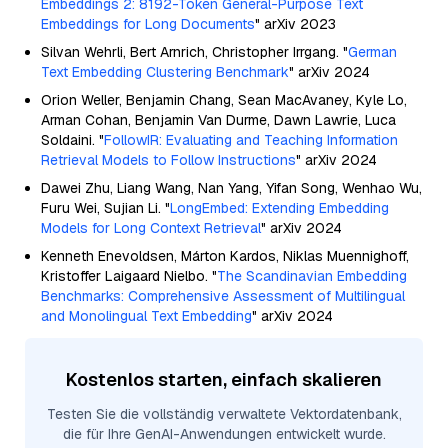
Embeddings 2: 8192-Token General-Purpose Text
Embeddings for Long Documents
" arXiv 2023
Silvan Wehrli, Bert Arnrich, Christopher Irrgang. "
German
Text Embedding Clustering Benchmark
" arXiv 2024
Orion Weller, Benjamin Chang, Sean MacAvaney, Kyle Lo,
Arman Cohan, Benjamin Van Durme, Dawn Lawrie, Luca
Soldaini. "
FollowIR: Evaluating and Teaching Information
Retrieval Models to Follow Instructions
" arXiv 2024
Dawei Zhu, Liang Wang, Nan Yang, Yifan Song, Wenhao Wu,
Furu Wei, Sujian Li. "
LongEmbed: Extending Embedding
Models for Long Context Retrieval
" arXiv 2024
Kenneth Enevoldsen, Márton Kardos, Niklas Muennighoff,
Kristoffer Laigaard Nielbo. "
The Scandinavian Embedding
Benchmarks: Comprehensive Assessment of Multilingual
and Monolingual Text Embedding
" arXiv 2024
Kostenlos starten, einfach skalieren
Testen Sie die vollständig verwaltete Vektordatenbank,
die für Ihre GenAI-Anwendungen entwickelt wurde.