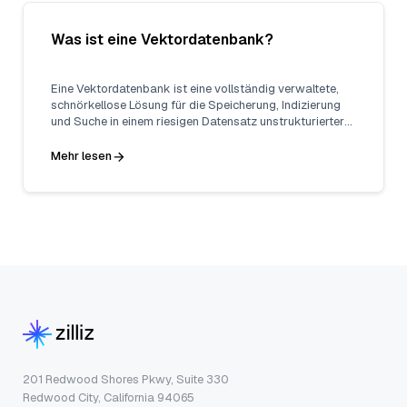
Was ist eine Vektordatenbank?
Eine Vektordatenbank ist eine vollständig verwaltete,
schnörkellose Lösung für die Speicherung, Indizierung
und Suche in einem riesigen Datensatz unstrukturierter
Daten, die die Leistung von Einbettungen aus
maschinellen Lernmodellen nutzt.
Mehr lesen
201 Redwood Shores Pkwy, Suite 330
Redwood City, California 94065