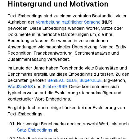
Hintergrund und Motivation
Text-Embeddings sind zu einem zentralen Bestandteil vieler
Aufgaben der
Verarbeitung natürlicher Sprache
(NLP)
geworden. Diese Embeddings wandeln Wörter, Sätze oder
Dokumente in numerische Darstellungen um, die ihre
Bedeutung erfassen. Sie werden in verschiedenen
Anwendungen wie maschineller Übersetzung, Named-Entity
Recognition, Fragebeantwortung, Sentimentanalyse und
Zusammenfassung verwendet.
Im Laufe der Jahre haben Forschende viele Datensätze und
Benchmarks erstellt, um diese Embeddings zu testen. Zu den
bekannten gehören
SemEval
,
GLUE, SuperGLUE
, Big-Bench,
WordSim353
und
SimLex-999
. Diese konzentrieren sich
typischerweise auf die Evaluierung standardmäßiger und
kontextueller Wort-Embeddings.
Es gibt jedoch noch einige Lücken bei der Evaluierung von
Text-Embeddings:
Nur wenige Benchmarks decken sowohl Wort- als auch
Satz-Embeddings
ab.
Viele Evaluierungen konzentrieren sich auf spezifische