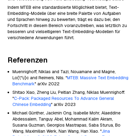
Indem MTEB eine standardisierte Möglichkeit bietet, Text-
Embedding-Modelle über eine breite Palette von Aufgaben
und Sprachen hinweg zu bewerten, trägt es dazu bei, den
Fortschritt in diesem Bereich voranzutreiben, was letztlich zu
besseren und vielseitigeren Text-Embedding-Modellen für
verschiedene Anwendungen führt.
Referenzen
Muennighoff, Niklas and Tazi, Nouamane and Magne,
Lo{\"\i}c and Reimers, Nils. "
MTEB: Massive Text Embedding
Benchmark
" arXiv 2022
Shitao Xiao, Zheng Liu, Peitian Zhang, Niklas Muennighoff.
"
C-Pack: Packaged Resources To Advance General
Chinese Embedding
" arXiv 2023
Michael Günther, Jackmin Ong, Isabelle Mohr, Alaeddine
Abdessalem, Tanguy Abel, Mohammad Kalim Akram,
Susana Guzman, Georgios Mastrapas, Saba Sturua, Bo
Wang, Maximilian Werk, Nan Wang, Han Xiao. "
Jina