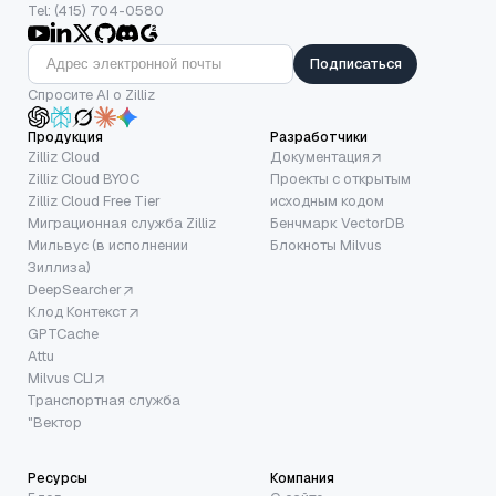
Tel: (415) 704-0580
Подписаться
Спросите AI о Zilliz
Продукция
Разработчики
Zilliz Cloud
Документация
Zilliz Cloud BYOC
Проекты с открытым
Zilliz Cloud Free Tier
исходным кодом
Миграционная служба Zilliz
Бенчмарк VectorDB
Мильвус (в исполнении
Блокноты Milvus
Зиллиза)
DeepSearcher
Клод Контекст
GPTCache
Attu
Milvus CLI
Транспортная служба
"Вектор
Ресурсы
Компания