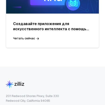
Создавайте приложения для
искусственного интеллекта с помощью
технологии Retrieval Augmented
Читать сейчас
Generation (RAG)
201 Redwood Shores Pkwy, Suite 330
Redwood City, California 94065