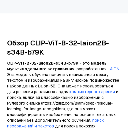
Обзор CLIP-ViT-B-32-laion2B-
s34B-b79K
CLIP-ViT-B-32-laion2B-s34B-b79K
- это
модель
мультимодального встраивания
, разработанная
LAION
.
Эта модель обучена понимать взаимосвязи между
текстом и изображениями на английском подмножестве
набора данных Laion-5B. Она может использоваться
для решения различных задач
компьютерного зрения
и
поиска, включая классификацию изображений с
нулевого снимка (https://zilliz.com/learn/deep-residual-
learning-for-image-recognition), где она может
классифицировать изображения на основе текстовых
описаний без дополнительного обучения,
поиск
изображений и текстов
для поиска похожих