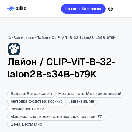
Начните бесплатно
Все модели
Лайон / CLIP-ViT-B-32-laion2B-s34B-b79K
Лайон
/
CLIP-ViT-B-32-
laion2B-s34B-b79K
Задача
:
Встраивание
Модальность
:
Мультимодальный
Метрика сходства
:
Косинус
Лицензия
:
Mit
Размерности
:
512
Максимальное количество входных токенов
:
77
Цена
:
Бесплатно