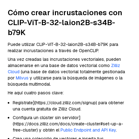
Cómo crear incrustaciones con
CLIP-ViT-B-32-laion2B-s34B-
b79K
Puede utilizar CLIP-ViT-B-32-laion2B-s34B-b79K para
realizar incrustaciones a través de OpenCLIP.
Una vez creadas las incrustaciones vectoriales, pueden
almacenarse en una base de datos vectorial como
Zilliz
Cloud
(una base de datos vectorial totalmente gestionada
por
Milvus
y utilizarse para la búsqueda de imágenes o la
búsqueda multimodal.
He aquí cuatro pasos clave:
Regístrate](https://cloud.zilliz.com/signup) para obtener
una cuenta gratuita de Zilliz Cloud.
Configura un clúster sin servidor]
(https://docs.zilliz.com/docs/create-cluster#set-up-a-
free-cluster) y obtén el
Public Endpoint and API Key
.
Crea una colección de vectores e inserta tus