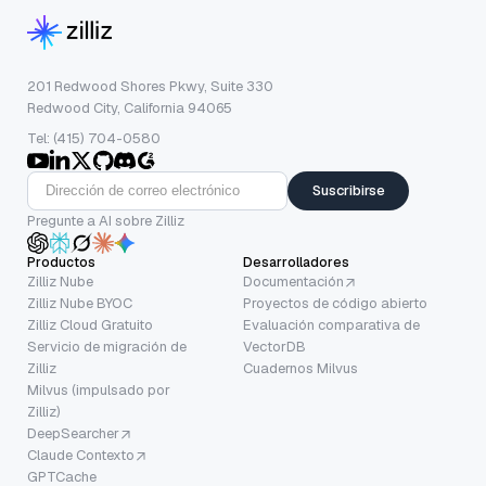
201 Redwood Shores Pkwy, Suite 330
Redwood City, California 94065
Tel: (415) 704-0580
Suscribirse
Pregunte a AI sobre Zilliz
Productos
Desarrolladores
Zilliz Nube
Documentación
Zilliz Nube BYOC
Proyectos de código abierto
Zilliz Cloud Gratuito
Evaluación comparativa de
Servicio de migración de
VectorDB
Zilliz
Cuadernos Milvus
Milvus (impulsado por
Zilliz)
DeepSearcher
Claude Contexto
GPTCache