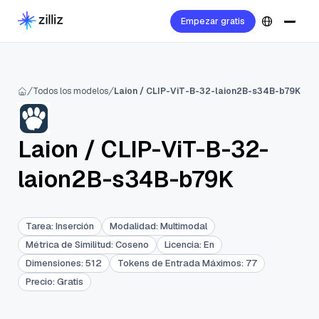
Empezar gratis
Todos los modelos
Laion / CLIP-ViT-B-32-laion2B-s34B-b79K
Laion
/
CLIP-ViT-B-32-
laion2B-s34B-b79K
Tarea
:
Inserción
Modalidad
:
Multimodal
Métrica de Similitud
:
Coseno
Licencia
:
En
Dimensiones
:
512
Tokens de Entrada Máximos
:
77
Precio
:
Gratis