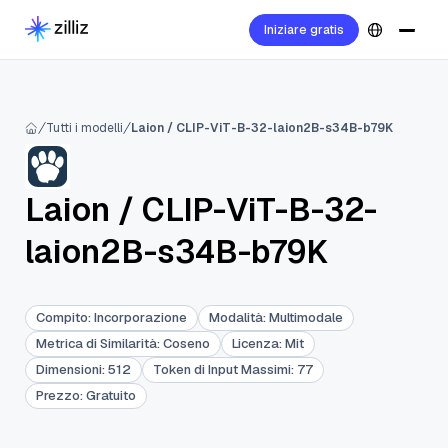
Iniziare gratis
Tutti i modelli
Laion / CLIP-ViT-B-32-laion2B-s34B-b79K
Laion
/
CLIP-ViT-B-32-
laion2B-s34B-b79K
Compito
:
Incorporazione
Modalità
:
Multimodale
Metrica di Similarità
:
Coseno
Licenza
:
Mit
Dimensioni
:
512
Token di Input Massimi
:
77
Prezzo
:
Gratuito