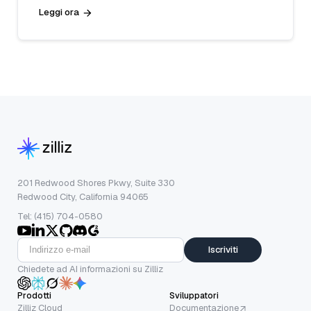
Leggi ora
201 Redwood Shores Pkwy, Suite 330
Redwood City, California 94065
Tel: (415) 704-0580
Iscriviti
Chiedete ad AI informazioni su Zilliz
Prodotti
Sviluppatori
Zilliz Cloud
Documentazione