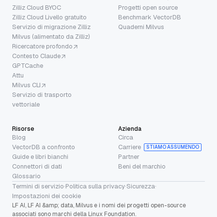
Zilliz Cloud BYOC
Progetti open source
Zilliz Cloud Livello gratuito
Benchmark VectorDB
Servizio di migrazione Zilliz
Quaderni Milvus
Milvus (alimentato da Zilliz)
Ricercatore profondo
Contesto Claude
GPTCache
Attu
Milvus CLI
Servizio di trasporto
vettoriale
Risorse
Azienda
Blog
Circa
VectorDB a confronto
Carriere
STIAMO ASSUMENDO
Guide e libri bianchi
Partner
Connettori di dati
Beni del marchio
Glossario
Termini di servizio
·
Politica sulla privacy
·
Sicurezza
·
Impostazioni dei cookie
LF AI, LF AI &amp; data, Milvus e i nomi dei progetti open-source
associati sono marchi della Linux Foundation.