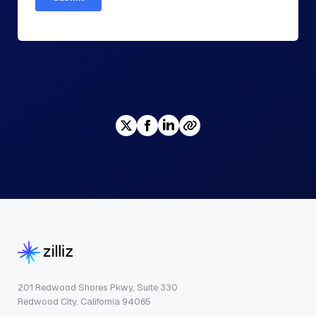
201 Redwood Shores Pkwy, Suite 330
Redwood City, California 94065