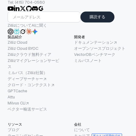
Tel: (415) 704-0580
購読する
ZillizについてAIに聞く
製品紹介
開発者
Zilliz Cloud
ドキュメンテーション
Zilliz Cloud BYOC
オープンソースプロジェクト
Zillizクラウド無料ティア
VectorDBベンチマーク
Zillizマイグレーションサービ
ミルバスノート
ス
ミルバス（Zilliz社製）
ディープサーチャー
クロード・コンテクスト
GPTCache
Attu
Milvus CLI
ベクター輸送サービス
リソース
会社
ブログ
について
ラーニングセンター
キャリア
私たちは採用中です