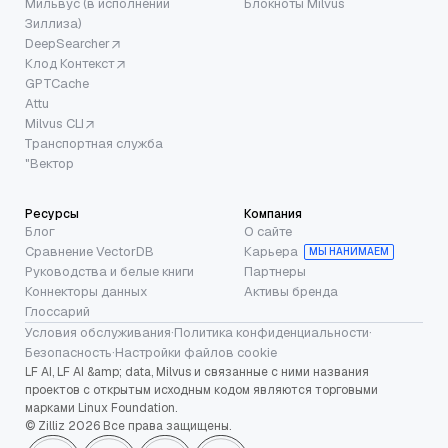
Мильвус (в исполнении
Блокноты Milvus
Зиллиза)
DeepSearcher
Клод Контекст
GPTCache
Attu
Milvus CLI
Транспортная служба
"Вектор
Ресурсы
Компания
Блог
О сайте
Сравнение VectorDB
Карьера
МЫ НАНИМАЕМ
Руководства и белые книги
Партнеры
Коннекторы данных
Активы бренда
Глоссарий
Условия обслуживания
·
Политика конфиденциальности
·
Безопасность
·
Настройки файлов cookie
LF AI, LF AI &amp; data, Milvus и связанные с ними названия
проектов с открытым исходным кодом являются торговыми
марками Linux Foundation.
© Zilliz 2026 Все права защищены.