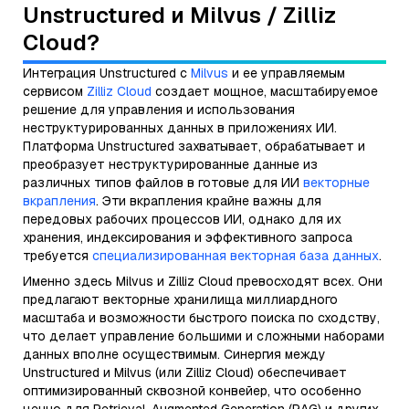
Unstructured и Milvus / Zilliz
Cloud?
Интеграция Unstructured с
Milvus
и ее управляемым
сервисом
Zilliz Cloud
создает мощное, масштабируемое
решение для управления и использования
неструктурированных данных в приложениях ИИ.
Платформа Unstructured захватывает, обрабатывает и
преобразует неструктурированные данные из
различных типов файлов в готовые для ИИ
векторные
вкрапления
. Эти вкрапления крайне важны для
передовых рабочих процессов ИИ, однако для их
хранения, индексирования и эффективного запроса
требуется
специализированная векторная база данных
.
Именно здесь Milvus и Zilliz Cloud превосходят всех. Они
предлагают векторные хранилища миллиардного
масштаба и возможности быстрого поиска по сходству,
что делает управление большими и сложными наборами
данных вполне осуществимым. Синергия между
Unstructured и Milvus (или Zilliz Cloud) обеспечивает
оптимизированный сквозной конвейер, что особенно