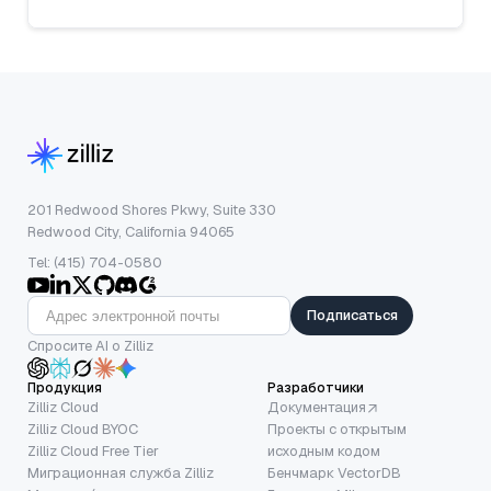
201 Redwood Shores Pkwy, Suite 330
Redwood City, California 94065
Tel: (415) 704-0580
Подписаться
Спросите AI о Zilliz
Продукция
Разработчики
Zilliz Cloud
Документация
Zilliz Cloud BYOC
Проекты с открытым
Zilliz Cloud Free Tier
исходным кодом
Миграционная служба Zilliz
Бенчмарк VectorDB