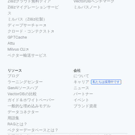
Zillizクラウド無料ティア
VectorDBベンチマーク
Zillizマイグレーションサービ
ミルバスノート
ス
ミルバス（Zilliz社製）
ディープサーチャー
クロード・コンテクスト
GPTCache
Attu
Milvus CLI
ベクター輸送サービス
リソース
会社
ブログ
について
ラーニングセンター
キャリア
私たちは採用中です
GenAIソースハブ
ニュース
VectorDBの比較
パートナー
ガイド＆ホワイトペーパー
イベント
一般的な埋め込みモデル
ブランド資産
データコネクター
用語集
RAGとは？
ベクターデータベースとは？