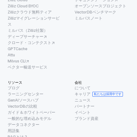
Zilliz Cloud BYOC
オープンソースプロジェクト
Zillizクラウド無料ティア
VectorDBベンチマーク
Zillizマイグレーションサービ
ミルバスノート
ス
ミルバス（Zilliz社製）
ディープサーチャー
クロード・コンテクスト
GPTCache
Attu
Milvus CLI
ベクター輸送サービス
リソース
会社
ブログ
について
ラーニングセンター
キャリア
私たちは採用中です
GenAIソースハブ
ニュース
VectorDBの比較
パートナー
ガイド＆ホワイトペーパー
イベント
一般的な埋め込みモデル
ブランド資産
データコネクター
用語集
RAGとは？