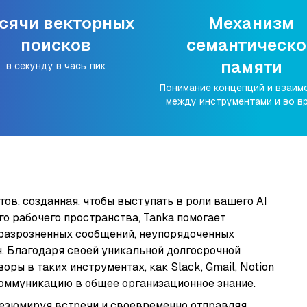
сячи векторных
Механизм
поисков
семантическо
памяти
в секунду в часы пик
Понимание концепций и взаим
между инструментами и во в
ов, созданная, чтобы выступать в роли вашего AI
го рабочего пространства, Tanka помогает
 разрозненных сообщений, неупорядоченных
. Благодаря своей уникальной долгосрочной
ры в таких инструментах, как Slack, Gmail, Notion
оммуникацию в общее организационное знание.
резюмируя встречи и своевременно отправляя