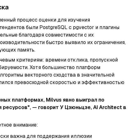
ска
ленный процесс оценки для изучения
ендентов были PostgreSQL с pgvector и плагины
тельные благодаря совместимости с их
оизводительности быстро выявило их ограничения,
зующих память.
чевым критериям: времени отклика, пропускной
абируемости. Хотя большинство платформ
лгоритмы векторного сходства в значительной
елился превосходной скоростью и эффективностью
ных платформах, Milvus явно выиграл по
ресурсов", — говорит У Цзюньцзе, AI Architect в
етное внимание:
ески важна для поддержания иллюзии