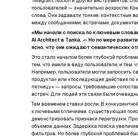
Telegram, Notion и других инструментов, с
пользователей — значительно возросли. К
слова. Они задавали тонкие, контекстные 
между сообщениями, встречами, документа
«Мы начали с поиска по ключевым словам
AI Architect в Tanka. — Но по мере разви
ясно, что они ожидают семантических отв
Это стало началом более глубокой проблем
тем, что имели в виду пользователи, и тем,
Например, пользователи могли запросить св
продукта» или «последующие действия по 
пятницу» — запросы, требовавшие сопостав
встреч. Для людей эти связи были очевидн
Тем временем ставки росли. В конкурентной
ключевыми отличиями, существующая поис
демонстрировать признаки перегрузки. Про
объемов данных. Задержка поиска увеличив
фильтров. Но более глубокой проблемой был