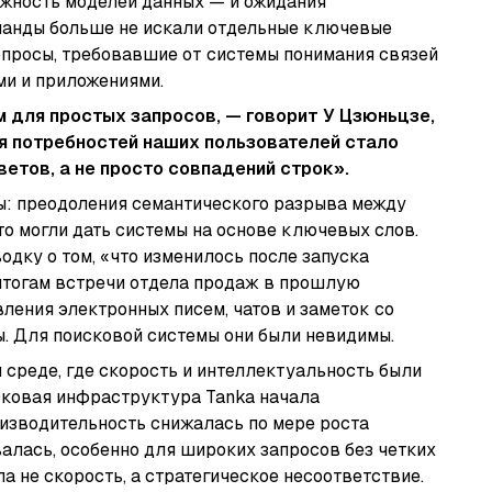
ложность моделей данных — и ожидания
оманды больше не искали отдельные ключевые
вопросы, требовавшие от системы понимания связей
ми и приложениями.
 для простых запросов, — говорит У Цзюньцзе,
тия потребностей наших пользователей стало
етов, а не просто совпадений строк».
ы: преодоления семантического разрыва между
 что могли дать системы на основе ключевых слов.
одку о том, «что изменилось после запуска
итогам встречи отдела продаж в прошлую
ления электронных писем, чатов и заметок со
ы. Для поисковой системы они были невидимы.
 среде, где скорость и интеллектуальность были
ковая инфраструктура Tanka начала
изводительность снижалась по мере роста
алась, особенно для широких запросов без четких
а не скорость, а стратегическое несоответствие.