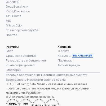
Зиллиза)
DeepSearcher
Клод Контекст
GPTCache
Attu
Milvus CLI
Транспортная служба
"Вектор
Ресурсы
Компания
Блог
О сайте
Сравнение VectorDB
Карьера
МЫ НАНИМАЕМ
Руководства и белые книги
Партнеры
Коннекторы данных
Активы бренда
Глоссарий
Условия обслуживания
·
Политика конфиденциальности
·
Безопасность
·
Настройки файлов cookie
LF AI, LF AI &amp; data, Milvus и связанные с ними названия
проектов с открытым исходным кодом являются торговыми
марками Linux Foundation.
© Zilliz 2026 Все права защищены.