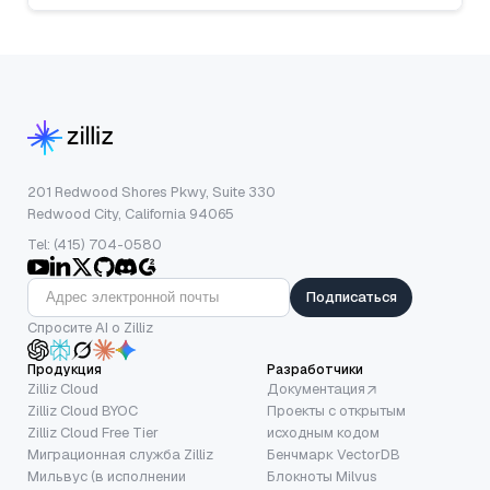
201 Redwood Shores Pkwy, Suite 330
Redwood City, California 94065
Tel: (415) 704-0580
Подписаться
Спросите AI о Zilliz
Продукция
Разработчики
Zilliz Cloud
Документация
Zilliz Cloud BYOC
Проекты с открытым
Zilliz Cloud Free Tier
исходным кодом
Миграционная служба Zilliz
Бенчмарк VectorDB
Мильвус (в исполнении
Блокноты Milvus