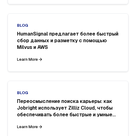
BLOG
HumanSignal предлагает более быстрый
сбор данных и разметку с помощью
Milvus и AWS
Learn More
BLOG
Переосмысление поиска карьеры: как
Jobright использует Zilliz Cloud, чтобы
обеспечивать более быстрые и умные
совпадения талантов за пределами
Learn More
LinkedIn