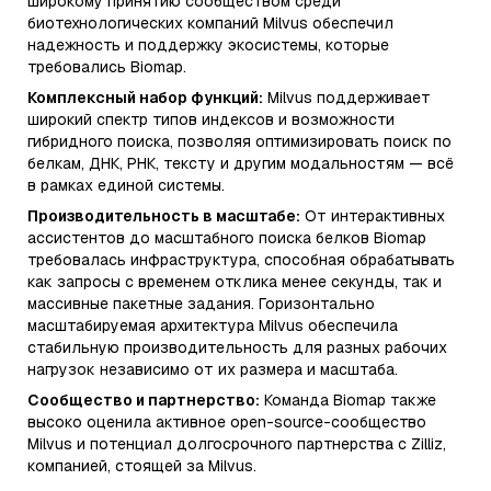
широкому принятию сообществом среди
биотехнологических компаний Milvus обеспечил
надежность и поддержку экосистемы, которые
требовались Biomap.
Комплексный набор функций:
Milvus поддерживает
широкий спектр типов индексов и возможности
гибридного поиска, позволяя оптимизировать поиск по
белкам, ДНК, РНК, тексту и другим модальностям — всё
в рамках единой системы.
Производительность в масштабе:
От интерактивных
ассистентов до масштабного поиска белков Biomap
требовалась инфраструктура, способная обрабатывать
как запросы с временем отклика менее секунды, так и
массивные пакетные задания. Горизонтально
масштабируемая архитектура Milvus обеспечила
стабильную производительность для разных рабочих
нагрузок независимо от их размера и масштаба.
Сообщество и партнерство:
Команда Biomap также
высоко оценила активное open-source-сообщество
Milvus и потенциал долгосрочного партнерства с Zilliz,
компанией, стоящей за Milvus.