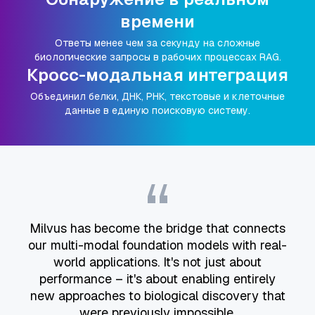
времени
Ответы менее чем за секунду на сложные
биологические запросы в рабочих процессах RAG.
Кросс-модальная интеграция
Объединил белки, ДНК, РНК, текстовые и клеточные
данные в единую поисковую систему.
“
Milvus has become the bridge that connects
our multi-modal foundation models with real-
world applications. It's not just about
performance – it's about enabling entirely
new approaches to biological discovery that
were previously impossible.