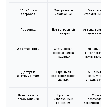
Обработка
Одноразовое
Многоэтапны
запросов
извлечение
итеративный по
Проверка
Нет встроенной
Автоматизирова
проверки
оценка качест
Адаптивность
Статическая,
Динамическо
основанная на
интеллектуаль
правилах
принятие реше
Доступ к
Ограничен
API, веб-поис
инструментам
векторной базой
калькуляторы
данных
внешние серв
Возможности
Простое
Сложное
планирования
извлечение и
рассуждение
генерация
декомпозиция з