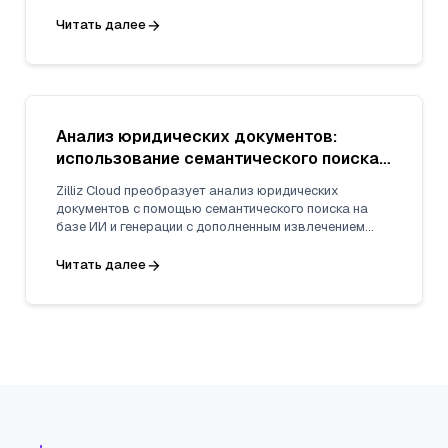
плохое понимание контекста, обработка
мультимодальных данных и оптимизация ресурсов.
Читать далее
Анализ юридических документов:
использование семантического поиска
Zilliz Cloud и RAG для юридических
Zilliz Cloud преобразует анализ юридических
инсайтов
документов с помощью семантического поиска на
базе ИИ и генерации с дополненным извлечением
(RAG). Объединяя поиск по ключевым словам и
векторный поиск, он обеспечивает более быстрый и
Читать далее
точный анализ договоров, исследование судебной
практики и отслеживание нормативных изменений.