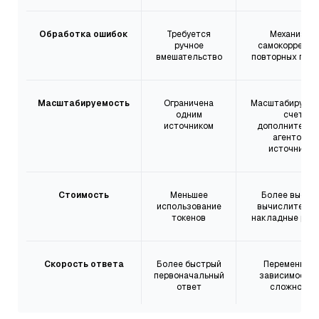
Обработка ошибок
Требуется
Механизмы
ручное
самокоррекци
вмешательство
повторных поп
Масштабируемость
Ограничена
Масштабируетс
одним
счет
источником
дополнительн
агентов и
источников
Стоимость
Меньшее
Более высок
использование
вычислительн
токенов
накладные рас
Скорость ответа
Более быстрый
Переменная, 
первоначальный
зависимости 
ответ
сложности