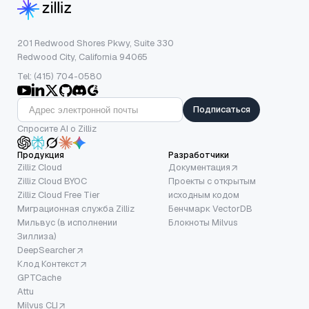
201 Redwood Shores Pkwy, Suite 330
Redwood City, California 94065
Tel: (415) 704-0580
Подписаться
Спросите AI о Zilliz
Продукция
Разработчики
Zilliz Cloud
Документация
Zilliz Cloud BYOC
Проекты с открытым
Zilliz Cloud Free Tier
исходным кодом
Миграционная служба Zilliz
Бенчмарк VectorDB
Мильвус (в исполнении
Блокноты Milvus
Зиллиза)
DeepSearcher
Клод Контекст
GPTCache
Attu
Milvus CLI