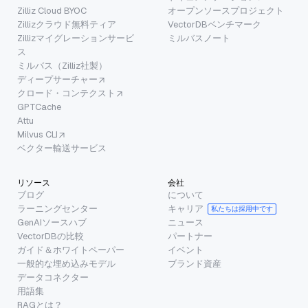
Zilliz Cloud BYOC
オープンソースプロジェクト
Zillizクラウド無料ティア
VectorDBベンチマーク
Zillizマイグレーションサービ
ミルバスノート
ス
ミルバス（Zilliz社製）
ディープサーチャー
クロード・コンテクスト
GPTCache
Attu
Milvus CLI
ベクター輸送サービス
リソース
会社
ブログ
について
ラーニングセンター
キャリア
私たちは採用中です
GenAIソースハブ
ニュース
VectorDBの比較
パートナー
ガイド＆ホワイトペーパー
イベント
一般的な埋め込みモデル
ブランド資産
データコネクター
用語集
RAGとは？