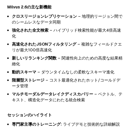
Milvus 2.6の主な新機能
クロスリージョンレプリケーション
– 地理的リージョン間で
のシームレスなデータ同期
強化された全文検索
– ハイブリッド検索性能が最大4倍高速
化
高速化されたJSONフィルタリング
– 複雑なフィールドクエ
リが最大100倍高速化
新しいリランキング関数
– 関連性向上のための高度な結果精
緻化
動的スキーマ
– ダウンタイムなしの柔軟なスキーマ進化
階層型ストレージ
– コスト最適化されたホット/コールドデ
ータ管理
マルチモーダルデータレイクディスカバリー
– ベクトル、テ
キスト、構造化データにわたる統合検索
セッションのハイライト
専門家主導のトレーニング:
ライブデモと技術的な詳細解説