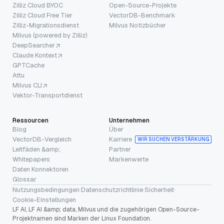
Zilliz Cloud BYOC
Open-Source-Projekte
Zilliz Cloud Free Tier
VectorDB-Benchmark
Zilliz-Migrationsdienst
Milvus Notizbücher
Milvus (powered by Zilliz)
DeepSearcher
Claude Kontext
GPTCache
Attu
Milvus CLI
Vektor-Transportdienst
Ressourcen
Unternehmen
Blog
Über
VectorDB-Vergleich
Karriere
WIR SUCHEN VERSTÄRKUNG
Leitfäden &amp;
Partner
Whitepapers
Markenwerte
Daten Konnektoren
Glossar
Nutzungsbedingungen
·
Datenschutzrichtlinie
·
Sicherheit
·
Cookie-Einstellungen
LF AI, LF AI &amp; data, Milvus und die zugehörigen Open-Source-
Projektnamen sind Marken der Linux Foundation.