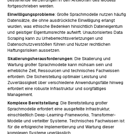
bestehende Verzerrungen in den Antworten des Modells
fortgeschrieben werden.
Einwilligungsprobleme
: Große Sprachmodelle nutzen häufig
Datensätze, die ohne ausdrückliche Einwilligung erlangt
wurden, was ethische Bedenken hinsichtlich Dateneigentum
und geistiger Eigentumsrechte aufwirft. Unautorisiertes Data
Scraping kann zu Urheberrechtsverletzungen und
Datenschutzverstößen führen und Nutzer rechtlichen
Haftungsrisiken aussetzen.
Skalierungsherausforderungen
: Die Skalierung und
Wartung großer Sprachmodelle kann mühsam sein und
erhebliche Zeit, Ressourcen und technisches Fachwissen
erfordern. Die Sicherstellung optimaler Leistung und
Zuverlässigkeit über verschiedene Anwendungsfälle hinweg
erfordert eine robuste Infrastruktur und sorgfältiges
Management.
Komplexe Bereitstellung
: Die Bereitstellung großer
Sprachmodelle erfordert eine ausgefeilte Infrastruktur,
einschließlich Deep-Learning-Frameworks, Transformer-
Modelle und verteilter Systeme. Technisches Fachwissen ist
für die erfolgreiche Implementierung und Wartung dieser
komplexen Systeme unerlässlich.